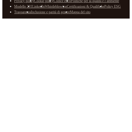
Privacy policy
Cookie policy
Codice etico
Politiche per la qualità e l’ambiente
Modello 231
LinkedIn
Whistleblowing
Certificazioni & Qualifiche
Policy ESG
Trasparenza
Inclusione e parità di genere
Mappa del sito