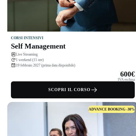
CORSI INTENSIVI
Self Management
Live Streaming
1 weekend (11 ore)
19 febbraio 2027 (prima data disponibile)
600€
IVA esclusa
SCOPRI IL CORSO
ADVANCE BOOKING -30%