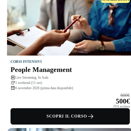
CORSI INTENSIVI
People Management
Live Streaming, In Aula
1 weekend (11 ore)
6 novembre 2026 (prima data disponibile)
600€
500€
IVA esclusa
SCOPRI IL CORSO