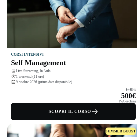
CORSI INTENSIVI
Self Management
Live Streaming, In Aula
1 weekend (11 ore)
9 ottobre 2026 (prima data disponibile)
600€
500€
IVA esclusa
SCOPRI IL CORSO
SUMMER BOOST