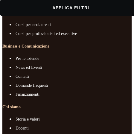
Documenti e trasparenza
APPLICA FILTRI
Master e corsi per profilo
Corsi per neolaureati
Corsi per professionisti ed executive
Business e Comunicazione
Per le aziende
News ed Eventi
Contatti
Domande frequenti
Finanziamenti
Chi siamo
Storia e valori
Docenti