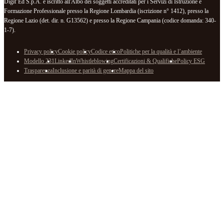
Digit’Ed S.p.A. è iscritto all'Albo dei soggetti accreditati per i Servizi di Istruzione e
Formazione Professionale presso la Regione Lombardia (iscrizione n° 1412), presso la
Regione Lazio (det. dir. n. G13562) e presso la Regione Campania (codice domanda: 340-
1-7).
Privacy policy
Cookie policy
Codice etico
Politiche per la qualità e l’ambiente
Modello 231
LinkedIn
Whistleblowing
Certificazioni & Qualifiche
Policy ESG
Trasparenza
Inclusione e parità di genere
Mappa del sito