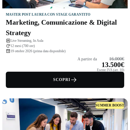
MASTER POST LAUREA CON STAGE GARANTITO
Marketing, Comunicazione & Digital
Strategy
Live Streaming, In Aula
12 mesi (700 ore)
19 ottobre 2026 (prima data disponibile)
16.000€
A partire da
13.500€
Esente IVA (art. 10)
SCOPRI
SUMMER BOOST