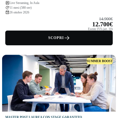
Live Streaming, In Aula
11 mesi (580 ore)
26 ottobre 2026
14.900€
12.700€
Esente IVA (art. 10)
SCOPRI
SUMMER BOOST
MASTER POST LAUREA CON STAGE GARANTITO