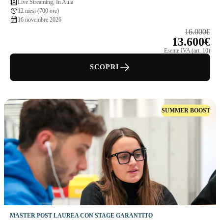
Live Streaming, In Aula
12 mesi (700 ore)
16 novembre 2026
16.000€
13.600€
Esente IVA (art. 10)
SCOPRI
SUMMER BOOST
MASTER POST LAUREA CON STAGE GARANTITO