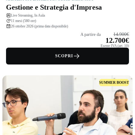
Gestione e Strategia d'Impresa
Live Streaming, In Aula
11 mesi (580 ore)
26 ottobre 2026 (prima data disponibile)
14.900€
A partire da
12.700€
Esente IVA (art. 10)
SCOPRI
SUMMER BOOST