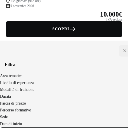
135 giornate (945 ore)
5 novembre 2026
10.000€
IVA esclusa
SCOPRI
Filtra
Area tematica
Seguici sui social
Livello di esperienza
Modalità di fruizione
Durata
Master e corsi per profilo
Fascia di prezzo
Business e Comunicazione
Percorso formativo
Sede
Chi siamo
Data di inizio