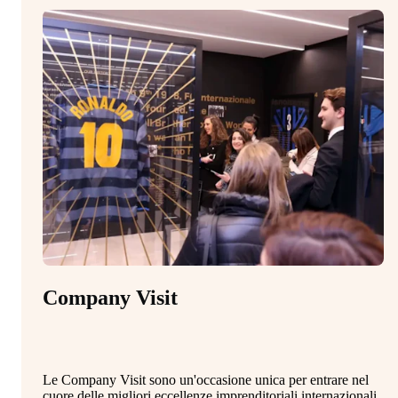
Company Visit
M
Le Company Visit sono un'occasione unica per entrare nel
Il
cuore delle migliori eccellenze imprenditoriali internazionali
st