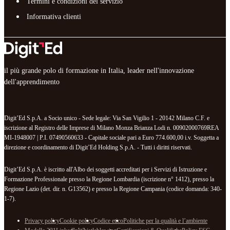
Termini e condizioni del servizio
Informativa clienti
il più grande polo di formazione in Italia, leader nell'innovazione
dell'apprendimento
Digit’Ed S.p.A. a Socio unico - Sede legale: Via San Vigilio 1 - 20142 Milano C.F. e
iscrizione al Registro delle Imprese di Milano Monza Brianza Lodi n. 00902000769REA
MI-1948007 | P.I. 07490560633 - Capitale sociale pari a Euro 774.600,00 i.v. Soggetta a
direzione e coordinamento di Digit’Ed Holding S.p.A. - Tutti i diritti riservati.
Digit’Ed S.p.A. è iscritto all'Albo dei soggetti accreditati per i Servizi di Istruzione e
Formazione Professionale presso la Regione Lombardia (iscrizione n° 1412), presso la
Regione Lazio (det. dir. n. G13562) e presso la Regione Campania (codice domanda: 340-
1-7).
Privacy policy
Cookie policy
Codice etico
Politiche per la qualità e l’ambiente