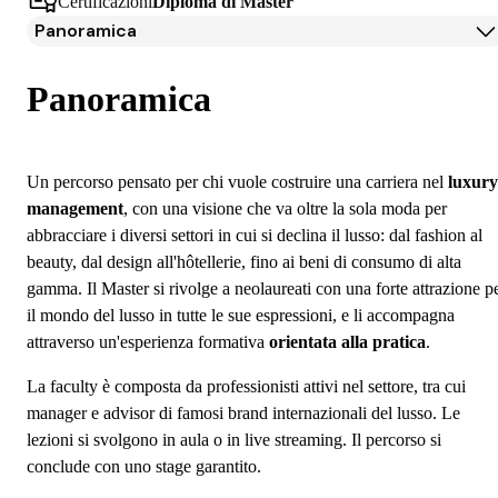
Certificazioni
Diploma di Master
Panoramica
Panoramica
Programma
Panoramica
Docenti
Testimonianze Alumni
Iscrizione
Un percorso pensato per chi vuole costruire una carriera nel
luxury
Borse di studio e finanziamenti
management
, con una visione che va oltre la sola moda per
Open Day
abbracciare i diversi settori in cui si declina il lusso: dal fashion al
Domande frequenti
beauty, dal design all'hôtellerie, fino ai beni di consumo di alta
gamma. Il Master si rivolge a neolaureati con una forte attrazione p
il mondo del lusso in tutte le sue espressioni, e li accompagna
attraverso un'esperienza formativa
orientata alla pratica
.
La faculty è composta da professionisti attivi nel settore, tra cui
manager e advisor di famosi brand internazionali del lusso. Le
lezioni si svolgono in aula o in live streaming. Il percorso si
conclude con uno stage garantito.