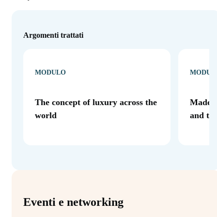
Argomenti trattati
MODULO
MODUL
The concept of luxury across the
Made in
world
and to
Eventi e networking