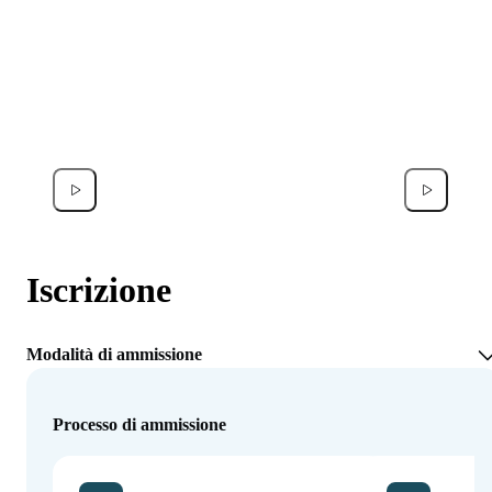
Francesco Donati
Noor A
Iscrizione
Modalità di ammissione
Processo di ammissione