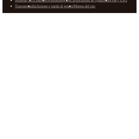
Modello 231
LinkedIn
Whistleblowing
Certificazioni & Qualifiche
Policy ESG
Trasparenza
Inclusione e parità di genere
Mappa del sito