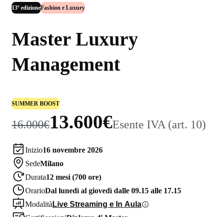
13ª edizione
Fashion e Luxury
Master Luxury
Management
SUMMER BOOST
13.600€
16.000€
Esente IVA (art. 10)
Inizio
16 novembre 2026
Sede
Milano
Durata
12 mesi (700 ore)
Orario
Dal lunedì al giovedì dalle 09.15 alle 17.15
Modalità
Live Streaming e In Aula