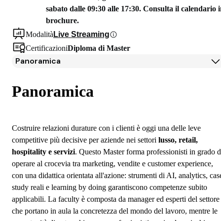
sabato dalle 09:30 alle 17:30. Consulta il calendario 
brochure.
Modalità
Live Streaming
Certificazioni
Diploma di Master
Panoramica
Panoramica
Programma
Panoramica
Docenti
Testimonianze Alumni
Iscrizione
Costruire relazioni durature con i clienti è oggi una delle leve
Borse di studio e finanziamenti
competitive più decisive per aziende nei settori
lusso, retail,
Open Day
hospitality e servizi
. Questo Master forma professionisti in grado d
Domande frequenti
operare al crocevia tra marketing, vendite e customer experience,
con una didattica orientata all'azione: strumenti di AI, analytics, cas
study reali e learning by doing garantiscono competenze subito
applicabili. La faculty è composta da manager ed esperti del settore
che portano in aula la concretezza del mondo del lavoro, mentre le