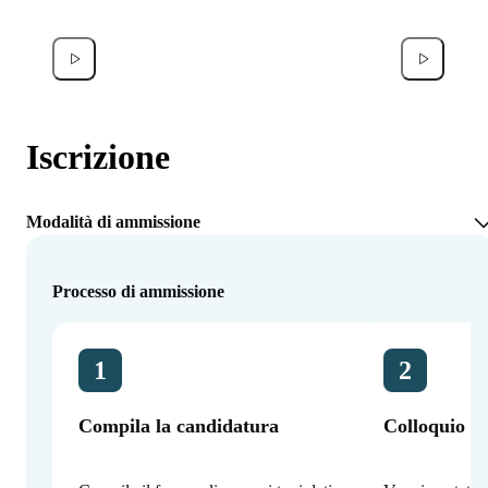
Francesco Donati
Noor A
Iscrizione
Modalità di ammissione
Processo di ammissione
1
2
Compila la candidatura
Colloquio co