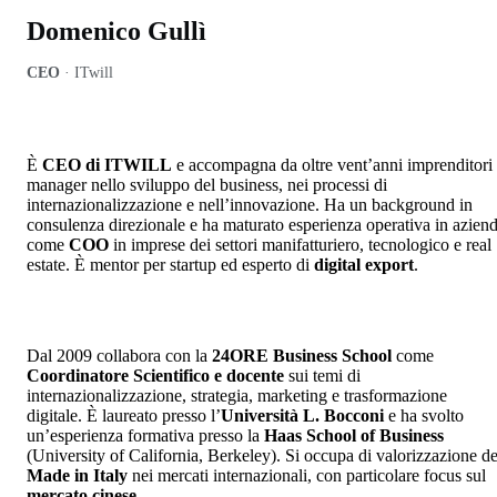
Domenico Gullì
CEO
·
ITwill
È
CEO di ITWILL
e accompagna da oltre vent’anni imprenditori
manager nello sviluppo del business, nei processi di
internazionalizzazione e nell’innovazione. Ha un background in
consulenza direzionale e ha maturato esperienza operativa in azien
come
COO
in imprese dei settori manifatturiero, tecnologico e real
estate. È mentor per startup ed esperto di
digital export
.
Dal 2009 collabora con la
24ORE Business School
come
Coordinatore Scientifico e docente
sui temi di
internazionalizzazione, strategia, marketing e trasformazione
digitale. È laureato presso l’
Università L. Bocconi
e ha svolto
un’esperienza formativa presso la
Haas School of Business
(University of California, Berkeley). Si occupa di valorizzazione de
Made in Italy
nei mercati internazionali, con particolare focus sul
mercato cinese
.