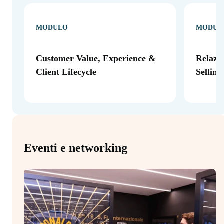
MODULO
MODUL
Customer Value, Experience &
Relazi
Client Lifecycle
Sellin
Eventi e networking