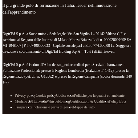
il più grande polo di formazione in Italia, leader nell'innovazione
dell'apprendimento
Digit’Ed S.p.A. a Socio unico - Sede legale: Via San Vigilio 1 - 20142 Milano C.F. e
iscrizione al Registro delle Imprese di Milano Monza Brianza Lodi n. 00902000769REA
MI-1948007 | P.I. 07490560633 - Capitale sociale pari a Euro 774.600,00 i.v. Soggetta a
direzione e coordinamento di Digit’Ed Holding S.p.A. - Tutti i diritti riservati.
Digit’Ed S.p.A. è iscritto all'Albo dei soggetti accreditati per i Servizi di Istruzione e
Formazione Professionale presso la Regione Lombardia (iscrizione n° 1412), presso la
Regione Lazio (det. dir. n. G13562) e presso la Regione Campania (codice domanda: 340-
1-7).
Privacy policy
Cookie policy
Codice etico
Politiche per la qualità e l’ambiente
Modello 231
LinkedIn
Whistleblowing
Certificazioni & Qualifiche
Policy ESG
Trasparenza
Inclusione e parità di genere
Mappa del sito