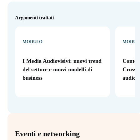
Argomenti trattati
MODULO
MODUL
I Media Audiovisivi: nuovi trend
Conten
del settore e nuovi modelli di
Crossme
business
audiovi
Eventi e networking