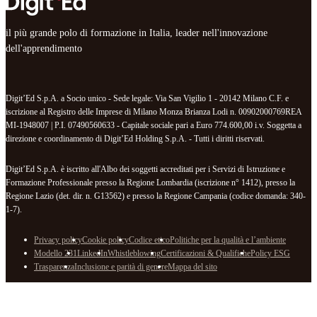
il più grande polo di formazione in Italia, leader nell'innovazione
dell'apprendimento
Digit’Ed S.p.A. a Socio unico - Sede legale: Via San Vigilio 1 - 20142 Milano C.F. e
iscrizione al Registro delle Imprese di Milano Monza Brianza Lodi n. 00902000769REA
MI-1948007 | P.I. 07490560633 - Capitale sociale pari a Euro 774.600,00 i.v. Soggetta a
direzione e coordinamento di Digit’Ed Holding S.p.A. - Tutti i diritti riservati.
Digit’Ed S.p.A. è iscritto all'Albo dei soggetti accreditati per i Servizi di Istruzione e
Formazione Professionale presso la Regione Lombardia (iscrizione n° 1412), presso la
Regione Lazio (det. dir. n. G13562) e presso la Regione Campania (codice domanda: 340-
1-7).
Privacy policy
Cookie policy
Codice etico
Politiche per la qualità e l’ambiente
Modello 231
LinkedIn
Whistleblowing
Certificazioni & Qualifiche
Policy ESG
Trasparenza
Inclusione e parità di genere
Mappa del sito