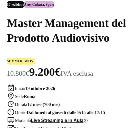
10ª edizione
Arte, Cultura, Sport
Master Management del
Prodotto Audiovisivo
SUMMER BOOST
9.200€
10.800€
IVA esclusa
Inizio
19 ottobre 2026
Sede
Roma
Durata
12 mesi (700 ore)
Orario
Dal lunedì al giovedì dalle 9:15 alle 17:15
Modalità
Live Streaming e In Aula