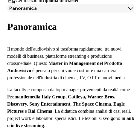
Certificazioni
Diploma di Master
Panoramica
Panoramica
Programma
Panoramica
Docenti
Partner
Testimonianze Alumni
Il mondo dell'audiovisivo si trasforma rapidamente, tra nuovi
Iscrizione
modelli di business, piattaforme streaming e produzione
Borse di studio e finanziamenti
crossmediale. Questo
Master in Management del Prodotto
Open Day
Audiovisivo
è pensato per chi vuole costruire una carriera
professionale nell'industria di cinema, TV, OTT e nuovi media.
Domande frequenti
La faculty è composta da top manager provenienti da realtà come
Fremantlemedia Italy Group, Cattleya, Warner Bros.
Discovery, Sony Entertainment, The Space Cinema, Eagle
Pictures
e
Rai Cinema
. La didattica combina analisi di casi reali,
project work e laboratori specialistici. Le lezioni si svolgono
in aul
o in live streaming
.