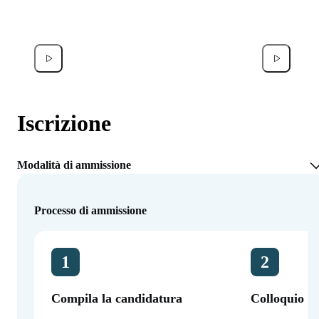
Francesco Donati
Noor A
Iscrizione
Modalità di ammissione
Processo di ammissione
1
2
Compila la candidatura
Colloquio co