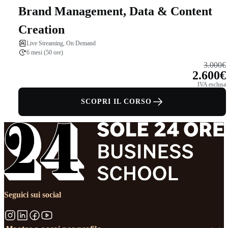
Brand Management, Data & Content
Creation
Live Streaming, On Demand
6 mesi (50 ore)
3.000€
2.600€
IVA esclusa
SCOPRI IL CORSO
Seguici sui social