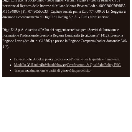
Digit’Ed S.p.A. a Socio unico - Sede legale: Via San Vigilio 1 - 20142 Milano C.F. e
iscrizione al Registro delle Imprese di Milano Monza Brianza Lodi n. 00902000769REA
MI-1948007 | P.I. 07490560633 - Capitale sociale pari a Euro 774.600,00 i.v. Soggetta a
direzione e coordinamento di Digit’Ed Holding S.p.A. - Tutti i diritti riservati.
Digit’Ed S.p.A. è iscritto all'Albo dei soggetti accreditati per i Servizi di Istruzione e
Formazione Professionale presso la Regione Lombardia (iscrizione n° 1412), presso la
Regione Lazio (det. dir. n. G13562) e presso la Regione Campania (codice domanda: 340-
1-7).
Privacy policy
Cookie policy
Codice etico
Politiche per la qualità e l’ambiente
Modello 231
LinkedIn
Whistleblowing
Certificazioni & Qualifiche
Policy ESG
Trasparenza
Inclusione e parità di genere
Mappa del sito