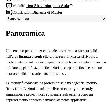
Modalità
Live Streaming e In Aula
Certificazioni
Diploma di Master
Panoramica
Panoramica
Programma
Panoramica
Docenti
Testimonianze Alumni
Iscrizione
Un percorso pensato per chi vuole costruire una carriera solida
Borse di studio e finanziamenti
nell'area
finanza e controllo d'impresa
. Il Master si rivolge a
Open Day
neolaureati che intendono acquisire competenze operative in analisi
Domande frequenti
di bilancio, pianificazione finanziaria e corporate finance, con un
approccio didattico orientato al business.
La faculty è composta da professionisti e manager del mondo
finanziario. Lezioni in aula o in
live streaming
, case study,
simulazioni e project work su scenari reali garantiscono un
apprendimento concreto e immediatamente applicabile.