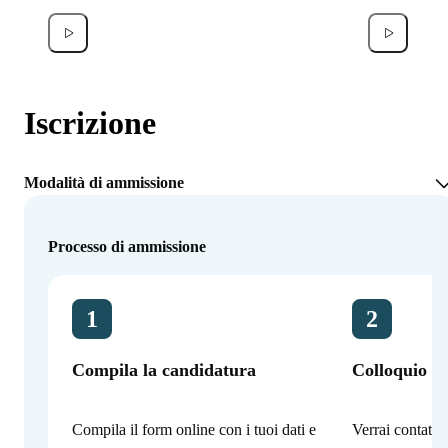
Francesco Donati
Noor A
Iscrizione
Modalità di ammissione
Processo di ammissione
1
2
Compila la candidatura
Colloquio co
Compila il form online con i tuoi dati e
Verrai contatta