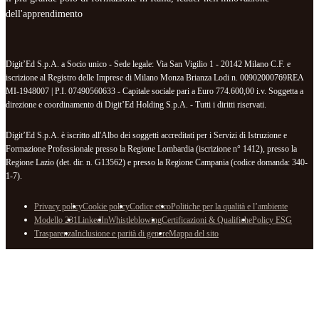
dell'apprendimento
Digit’Ed S.p.A. a Socio unico - Sede legale: Via San Vigilio 1 - 20142 Milano C.F. e
iscrizione al Registro delle Imprese di Milano Monza Brianza Lodi n. 00902000769REA
MI-1948007 | P.I. 07490560633 - Capitale sociale pari a Euro 774.600,00 i.v. Soggetta a
direzione e coordinamento di Digit’Ed Holding S.p.A. - Tutti i diritti riservati.
Digit’Ed S.p.A. è iscritto all'Albo dei soggetti accreditati per i Servizi di Istruzione e
Formazione Professionale presso la Regione Lombardia (iscrizione n° 1412), presso la
Regione Lazio (det. dir. n. G13562) e presso la Regione Campania (codice domanda: 340-
1-7).
Privacy policy
Cookie policy
Codice etico
Politiche per la qualità e l’ambiente
Modello 231
LinkedIn
Whistleblowing
Certificazioni & Qualifiche
Policy ESG
Trasparenza
Inclusione e parità di genere
Mappa del sito