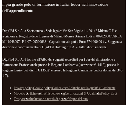
il più grande polo di formazione in Italia, leader nell'innovazione
dell'apprendimento
Digit’Ed S.p.A. a Socio unico - Sede legale: Via San Vigilio 1 - 20142 Milano C.F. e
iscrizione al Registro delle Imprese di Milano Monza Brianza Lodi n. 00902000769REA
MI-1948007 | P.I. 07490560633 - Capitale sociale pari a Euro 774.600,00 i.v. Soggetta a
direzione e coordinamento di Digit’Ed Holding S.p.A. - Tutti i diritti riservati.
Digit’Ed S.p.A. è iscritto all'Albo dei soggetti accreditati per i Servizi di Istruzione e
Formazione Professionale presso la Regione Lombardia (iscrizione n° 1412), presso la
Regione Lazio (det. dir. n. G13562) e presso la Regione Campania (codice domanda: 340-
1-7).
Privacy policy
Cookie policy
Codice etico
Politiche per la qualità e l’ambiente
Modello 231
LinkedIn
Whistleblowing
Certificazioni & Qualifiche
Policy ESG
Trasparenza
Inclusione e parità di genere
Mappa del sito