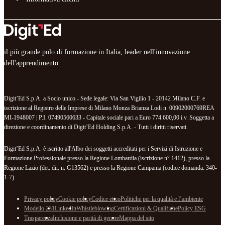
il più grande polo di formazione in Italia, leader nell'innovazione
dell'apprendimento
Digit’Ed S.p.A. a Socio unico - Sede legale: Via San Vigilio 1 - 20142 Milano C.F. e
iscrizione al Registro delle Imprese di Milano Monza Brianza Lodi n. 00902000769REA
MI-1948007 | P.I. 07490560633 - Capitale sociale pari a Euro 774.600,00 i.v. Soggetta a
direzione e coordinamento di Digit’Ed Holding S.p.A. - Tutti i diritti riservati.
Digit’Ed S.p.A. è iscritto all'Albo dei soggetti accreditati per i Servizi di Istruzione e
Formazione Professionale presso la Regione Lombardia (iscrizione n° 1412), presso la
Regione Lazio (det. dir. n. G13562) e presso la Regione Campania (codice domanda: 340-
1-7).
Privacy policy
Cookie policy
Codice etico
Politiche per la qualità e l’ambiente
Modello 231
LinkedIn
Whistleblowing
Certificazioni & Qualifiche
Policy ESG
Trasparenza
Inclusione e parità di genere
Mappa del sito