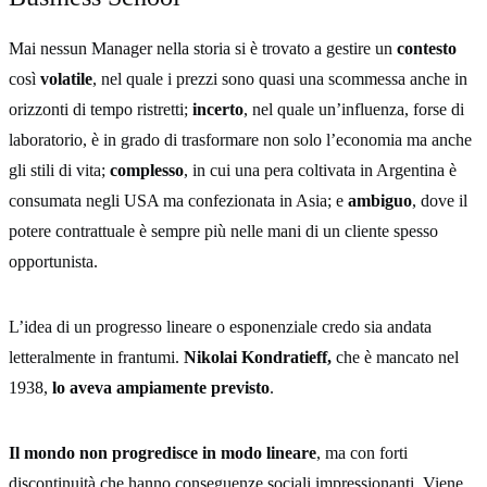
Mai nessun Manager nella storia si è trovato a gestire un
contesto
così
volatile
, nel quale i prezzi sono quasi una scommessa anche in
orizzonti di tempo ristretti;
incerto
, nel quale un’influenza, forse di
laboratorio, è in grado di trasformare non solo l’economia ma anche
gli stili di vita;
complesso
, in cui una pera coltivata in Argentina è
consumata negli USA ma confezionata in Asia; e
ambiguo
, dove il
potere contrattuale è sempre più nelle mani di un cliente spesso
opportunista.
L’idea di un progresso lineare o esponenziale credo sia andata
letteralmente in frantumi.
Nikolai Kondratieff,
che è mancato nel
1938,
lo aveva ampiamente previsto
.
Il mondo non progredisce in modo lineare
, ma con forti
discontinuità che hanno conseguenze sociali impressionanti. Viene