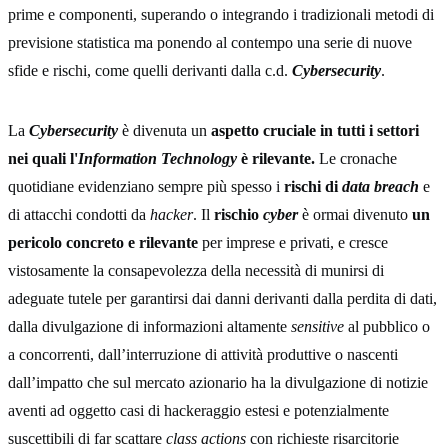
prime e componenti, superando o integrando i tradizionali metodi di
previsione statistica ma ponendo al contempo una serie di nuove
sfide e rischi, come quelli derivanti dalla c.d.
Cybersecurity
.
La
Cybersecurity
è divenuta un
aspetto cruciale in tutti i settori
nei quali l'
Information Technology
è rilevante.
Le cronache
quotidiane evidenziano sempre più spesso i
rischi di
data breach
e
di attacchi condotti da
hacker
. Il
rischio
cyber
è ormai divenuto
un
pericolo concreto e rilevante
per imprese e privati, e cresce
vistosamente la consapevolezza della necessità di munirsi di
adeguate tutele per garantirsi dai danni derivanti dalla perdita di dati,
dalla divulgazione di informazioni altamente
sensitive
al pubblico o
a concorrenti, dall’interruzione di attività produttive o nascenti
dall’impatto che sul mercato azionario ha la divulgazione di notizie
aventi ad oggetto casi di hackeraggio estesi e potenzialmente
suscettibili di far scattare
class actions
con richieste risarcitorie