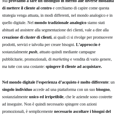
Ma
proviamo a fare un distinguo in merito alle diverse modalità
di mettere il cliente al centro
e cerchiamo di capire come questa
strategia venga attuata, in modi differenti, nel mondo analogico e in
quello digitale. Nel
mondo tradizionale analogico
siamo stati
abituati ad assistere alla segmentazione dei clienti, vale a dire alla
creazione di
cluster
di clienti
, ai quali ci si rivolge per promuovere
prodotti, servizi e talvolta per creare bisogni.
L’approccio è
sostanzialmente
push
, attuato quindi mediante campagne
pubblicitarie, promozionali, di
marketing
e vendita di vario genere,
ma tutte con una costante:
spingere il cliente ad acquistare.
Nel mondo digitale l’esperienza d’acquisto è molto differente
: un
singolo individuo
accede ad una piattaforma con un suo
bisogno
,
sostanzialmente
unico ed irripetibile
, che le aziende sono costrette
ad inseguire. Non è quindi necessario spingere con azioni
promozionali, è semplicemente
necessario ascoltare i bisogni del