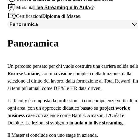
Modalità
Live Streaming e In Aula
Certificazioni
Diploma di Master
Panoramica
Panoramica
Programma
Panoramica
Docenti
Testimonianze Alumni
Iscrizione
Un percorso pensato per chi vuole costruire una carriera solida nell
Borse di studio e finanziamenti
Risorse Umane
, con una visione completa della funzione: dalla
Open Day
selezione al diritto del lavoro, dalla formazione al Total Reward, fi
Domande frequenti
ai temi più attuali come DE&I e HR data-driven.
La faculty è composta da professionisti con competenze verticali in
ogni area, con un approccio didattico basato su
project work e
business case
con aziende come Barilla, Amazon, L'Oréal e
Deloitte. Le lezioni si svolgono
in aula o in live streaming
.
Il Master si conclude con uno stage in azienda.