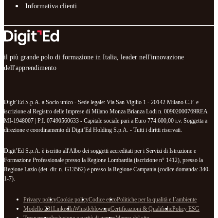
Informativa clienti
il più grande polo di formazione in Italia, leader nell'innovazione
dell'apprendimento
Digit’Ed S.p.A. a Socio unico - Sede legale: Via San Vigilio 1 - 20142 Milano C.F. e
iscrizione al Registro delle Imprese di Milano Monza Brianza Lodi n. 00902000769REA
MI-1948007 | P.I. 07490560633 - Capitale sociale pari a Euro 774.600,00 i.v. Soggetta a
direzione e coordinamento di Digit’Ed Holding S.p.A. - Tutti i diritti riservati.
Digit’Ed S.p.A. è iscritto all'Albo dei soggetti accreditati per i Servizi di Istruzione e
Formazione Professionale presso la Regione Lombardia (iscrizione n° 1412), presso la
Regione Lazio (det. dir. n. G13562) e presso la Regione Campania (codice domanda: 340-
1-7).
Privacy policy
Cookie policy
Codice etico
Politiche per la qualità e l’ambiente
Modello 231
LinkedIn
Whistleblowing
Certificazioni & Qualifiche
Policy ESG
Trasparenza
Inclusione e parità di genere
Mappa del sito