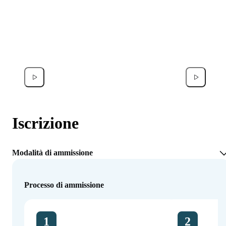
Francesco Donati
Noor A
Iscrizione
Modalità di ammissione
Processo di ammissione
1
2