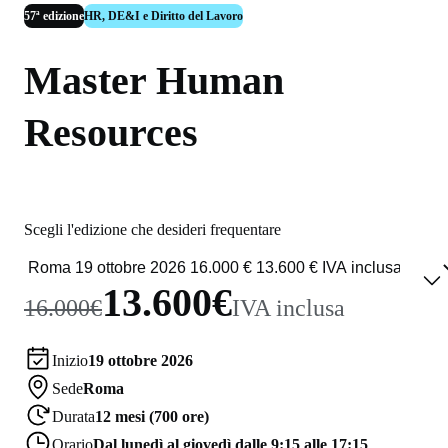
57ª edizione
HR, DE&I e Diritto del Lavoro
Master Human
Resources
Scegli l'edizione che desideri frequentare
13.600€
16.000€
IVA inclusa
Inizio
19 ottobre 2026
Sede
Roma
Durata
12 mesi (700 ore)
Orario
Dal lunedì al giovedì dalle 9:15 alle 17:15