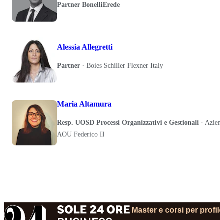
Partner BonelliErede
Alessia Allegretti
Partner
·
Boies Schiller Flexner Italy
Maria Altamura
Resp. UOSD Processi Organizzativi e Gestionali
·
Azien
AOU Federico II
Master e corsi per profi