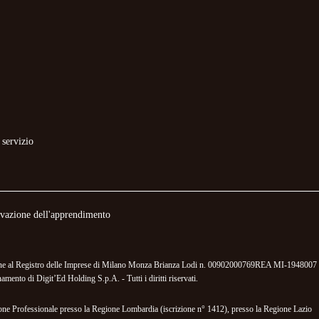
 servizio
novazione dell'apprendimento
izione al Registro delle Imprese di Milano Monza Brianza Lodi n. 00902000769REA MI-1948007 
mento di Digit’Ed Holding S.p.A. - Tutti i diritti riservati.
mazione Professionale presso la Regione Lombardia (iscrizione n° 1412), presso la Regione Lazio