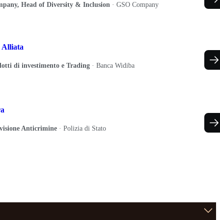
any, Head of Diversity & Inclusion
·
GSO Company
Alliata
otti di investimento e Trading
·
Banca Widiba
ra
ivisione Anticrimine
·
Polizia di Stato