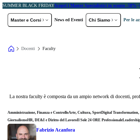
SUMMER BLACK FRIDAY
Scopri i Master Specialistici in sconto -50%
Master e Corsi
News ed Eventi
Chi Siamo
Per le a
ER PROFILO
PER AREA TEMATICA
Storia e Val
Docenti
Faculty
eolaureati
EMBA e MBA
A
Docenti
C
rofessionisti ed Executive
Marketing e Comunicazione
Partner
L
HR, DE&I e Diritto del Lavoro
P
Digital Transformation,
Sei un'azienda?
Tecnologia e AI
R
La nostra faculty è composta da un ampio network di docenti, profes
Scopri le soluzioni formative pensate per
Diritto e Fisco
S
te
General Management e
P
Amministrazione, Finanza e Controllo
Arte, Cultura, Sport
Digital Transformation, T
Gestione d'Impresa
Scopri di più
Giornalismo
HR, DE&I e Diritto del Lavoro
Il Sole 24 ORE Professionale
Leadership 
Fabrizio Acanfora