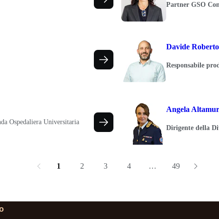
Partner GSO Comp
Davide Roberto 
Responsabile prod
Angela Altamu
da Ospedaliera Universitaria
Dirigente della D
1
2
3
4
…
49
lo