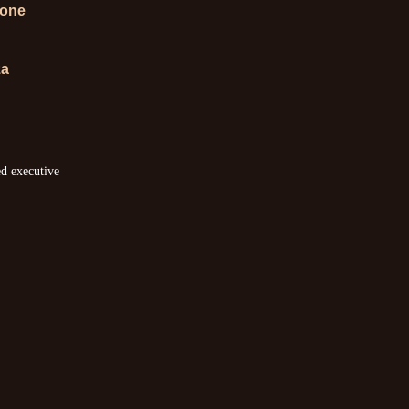
ione
za
ed executive