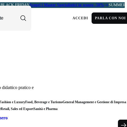
BLACK FRIDAY
Scopri i Master Specialistici in sconto -50%
SUMMER 
ACCEDI
PARLA CON NOI
 didattico pratico e
Fashion e Luxury
Food, Beverage e Turismo
General Management e Gestione di Impresa
e
Retail, Sales ed Export
Sanità e Pharma
nero