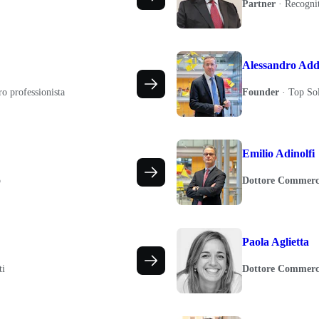
Partner
·
Recognit
Alessandro Add
ro professionista
Founder
·
Top Sol
Emilio Adinolfi
o
Dottore Commerci
Paola Aglietta
ti
Dottore Commerci