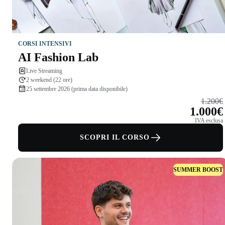
CORSI INTENSIVI
AI Fashion Lab
Live Streaming
2 weekend (22 ore)
25 settembre 2026 (prima data disponibile)
1.200€
1.000€
IVA esclusa
SCOPRI IL CORSO
SUMMER BOOST