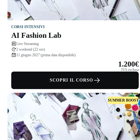
CORSI INTENSIVI
AI Fashion Lab
Live Streaming
2 weekend (22 ore)
11 giugno 2027 (prima data disponibile)
1.200€
IVA esclusa
SCOPRI IL CORSO
SUMMER BOOST