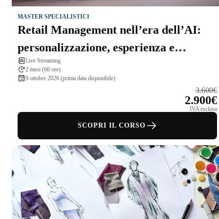
MASTER SPECIALISTICI
Retail Management nell’era dell’AI:
personalizzazione, esperienza e
Live Streaming
innovazione
2 mesi (60 ore)
9 ottobre 2026 (prima data disponibile)
3.600€
2.900€
IVA esclusa
SCOPRI IL CORSO