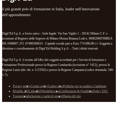
il più grande polo di formazione in Italia, leader nell'innovazione
dell'apprendimento
Digit’Ed S.p.A. a Socio unico - Sede legale: Via San Vigilio 1 - 20142 Milano C.F. e
iscrizione al Registro delle Imprese di Milano Monza Brianza Lodi n. 00902000769REA
MI-1948007 | P.I. 07490560633 - Capitale sociale pari a Euro 774.600,00 i.v. Soggetta a
direzione e coordinamento di Digit’Ed Holding S.p.A. - Tutti i diritti riservati.
Digit’Ed S.p.A. è iscritto all'Albo dei soggetti accreditati per i Servizi di Istruzione e
Formazione Professionale presso la Regione Lombardia (iscrizione n° 1412), presso la
Regione Lazio (det. dir. n. G13562) e presso la Regione Campania (codice domanda: 340-
1-7).
Privacy policy
Cookie policy
Codice etico
Politiche per la qualità e l’ambiente
Modello 231
LinkedIn
Whistleblowing
Certificazioni & Qualifiche
Policy ESG
Trasparenza
Inclusione e parità di genere
Mappa del sito