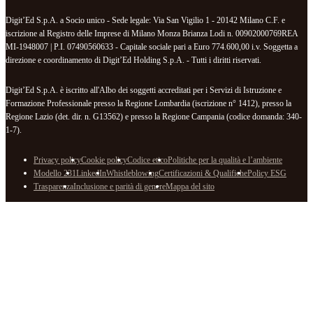
Digit’Ed S.p.A. a Socio unico - Sede legale: Via San Vigilio 1 - 20142 Milano C.F. e
iscrizione al Registro delle Imprese di Milano Monza Brianza Lodi n. 00902000769REA
MI-1948007 | P.I. 07490560633 - Capitale sociale pari a Euro 774.600,00 i.v. Soggetta a
direzione e coordinamento di Digit’Ed Holding S.p.A. - Tutti i diritti riservati.
Digit’Ed S.p.A. è iscritto all'Albo dei soggetti accreditati per i Servizi di Istruzione e
Formazione Professionale presso la Regione Lombardia (iscrizione n° 1412), presso la
Regione Lazio (det. dir. n. G13562) e presso la Regione Campania (codice domanda: 340-
1-7).
Privacy policy
Cookie policy
Codice etico
Politiche per la qualità e l’ambiente
Modello 231
LinkedIn
Whistleblowing
Certificazioni & Qualifiche
Policy ESG
Trasparenza
Inclusione e parità di genere
Mappa del sito