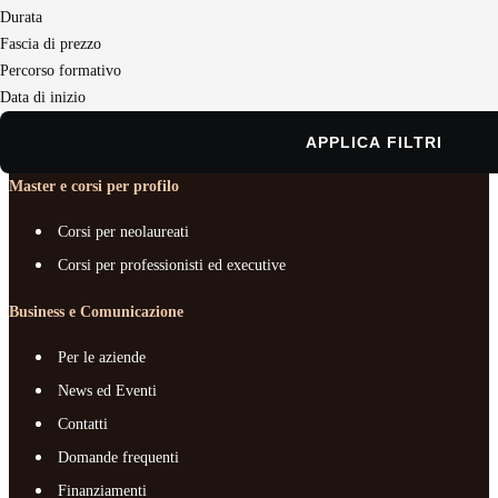
Durata
Master e corsi per profilo
Fascia di prezzo
Business e Comunicazione
Percorso formativo
Data di inizio
Chi siamo
Documenti e trasparenza
APPLICA FILTRI
Master e corsi per profilo
Corsi per neolaureati
Corsi per professionisti ed executive
Business e Comunicazione
Per le aziende
News ed Eventi
Contatti
Domande frequenti
Finanziamenti