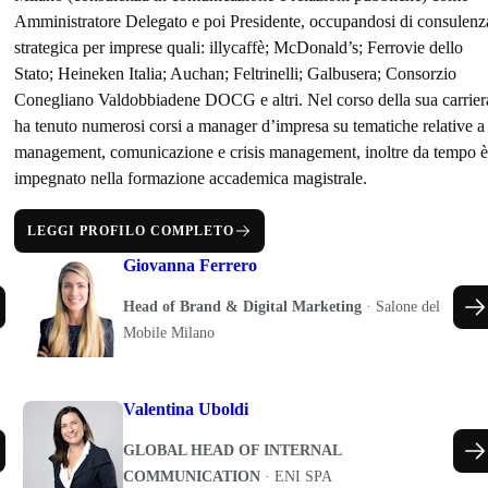
Amministratore Delegato e poi Presidente, occupandosi di consulenz
strategica per imprese quali: illycaffè; McDonald’s; Ferrovie dello
Stato; Heineken Italia; Auchan; Feltrinelli; Galbusera; Consorzio
Conegliano Valdobbiadene DOCG e altri. Nel corso della sua carrier
ha tenuto numerosi corsi a manager d’impresa su tematiche relative a
management, comunicazione e crisis management, inoltre da tempo 
impegnato nella formazione accademica magistrale.
LEGGI PROFILO COMPLETO
Giovanna Ferrero
Head of Brand & Digital Marketing
·
Salone del
Mobile Milano
Valentina Uboldi
GLOBAL HEAD OF INTERNAL
COMMUNICATION
·
ENI SPA