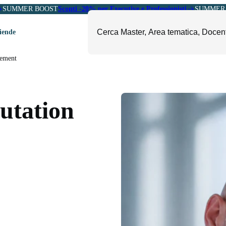
SUMMER BOOST
Sconti -20% per Executive e Professionisti
SUMMER 
ziende
gement
ori
mministrazione, Finanza e
ESG, Sostenibilità, Energia e
ontrollo
Ambiente
utation
eadership e Soft Skills
Fashion e Luxury
roject Management
Food, Beverage e Turismo
etail, Sales e Export
Arte, Cultura e Sport
anità e Pharma
Giornalismo
ubblica Amministrazione
Il Sole 24 ORE Professionale