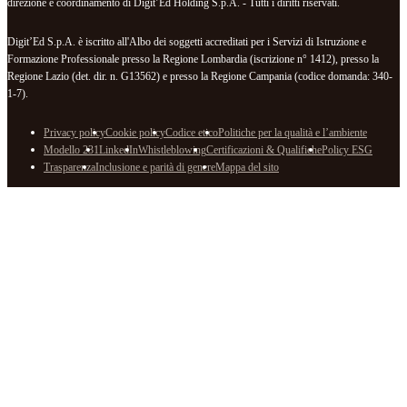
direzione e coordinamento di Digit’Ed Holding S.p.A. - Tutti i diritti riservati.
Digit’Ed S.p.A. è iscritto all'Albo dei soggetti accreditati per i Servizi di Istruzione e
Formazione Professionale presso la Regione Lombardia (iscrizione n° 1412), presso la
Regione Lazio (det. dir. n. G13562) e presso la Regione Campania (codice domanda: 340-
1-7).
Privacy policy
Cookie policy
Codice etico
Politiche per la qualità e l’ambiente
Modello 231
LinkedIn
Whistleblowing
Certificazioni & Qualifiche
Policy ESG
Trasparenza
Inclusione e parità di genere
Mappa del sito