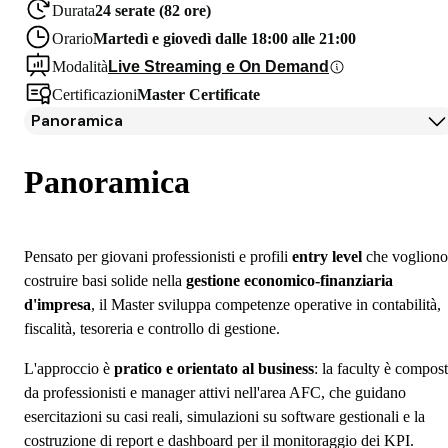
Durata
24 serate (82 ore)
Orario
Martedì e giovedì dalle 18:00 alle 21:00
Modalità
Live Streaming e On Demand
Certificazioni
Master Certificate
Panoramica
Panoramica
Programma
Panoramica
Docenti
Iscrizione
Borse di studio e finanziamenti
Pensato per giovani professionisti e profili
entry level
che vogliono
Open Day
costruire basi solide nella
gestione economico-finanziaria
Domande frequenti
d'impresa
, il Master sviluppa competenze operative in contabilità,
fiscalità, tesoreria e controllo di gestione.
L'approccio è
pratico e orientato al business
: la faculty è compos
da professionisti e manager attivi nell'area AFC, che guidano
esercitazioni su casi reali, simulazioni su software gestionali e la
costruzione di report e dashboard per il monitoraggio dei KPI.