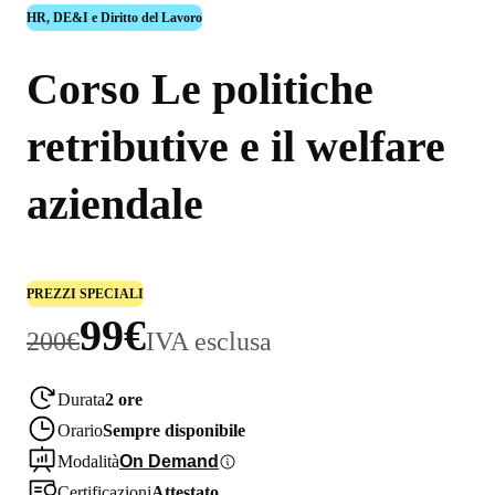
HR, DE&I e Diritto del Lavoro
Corso Le politiche
retributive e il welfare
aziendale
PREZZI SPECIALI
99€
200€
IVA esclusa
Durata
2 ore
Orario
Sempre disponibile
Modalità
On Demand
Certificazioni
Attestato