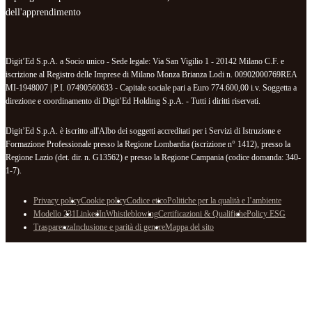
dell'apprendimento
Digit’Ed S.p.A. a Socio unico - Sede legale: Via San Vigilio 1 - 20142 Milano C.F. e
iscrizione al Registro delle Imprese di Milano Monza Brianza Lodi n. 00902000769REA
MI-1948007 | P.I. 07490560633 - Capitale sociale pari a Euro 774.600,00 i.v. Soggetta a
direzione e coordinamento di Digit’Ed Holding S.p.A. - Tutti i diritti riservati.
Digit’Ed S.p.A. è iscritto all'Albo dei soggetti accreditati per i Servizi di Istruzione e
Formazione Professionale presso la Regione Lombardia (iscrizione n° 1412), presso la
Regione Lazio (det. dir. n. G13562) e presso la Regione Campania (codice domanda: 340-
1-7).
Privacy policy
Cookie policy
Codice etico
Politiche per la qualità e l’ambiente
Modello 231
LinkedIn
Whistleblowing
Certificazioni & Qualifiche
Policy ESG
Trasparenza
Inclusione e parità di genere
Mappa del sito