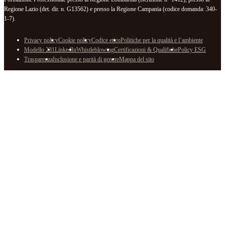
Regione Lazio (det. dir. n. G13562) e presso la Regione Campania (codice domanda: 340-
1-7).
Privacy policy
Cookie policy
Codice etico
Politiche per la qualità e l’ambiente
Modello 231
LinkedIn
Whistleblowing
Certificazioni & Qualifiche
Policy ESG
Trasparenza
Inclusione e parità di genere
Mappa del sito