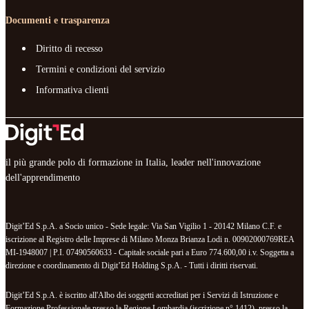
Documenti e trasparenza
Diritto di recesso
Termini e condizioni del servizio
Informativa clienti
il più grande polo di formazione in Italia, leader nell'innovazione
dell'apprendimento
Digit’Ed S.p.A. a Socio unico - Sede legale: Via San Vigilio 1 - 20142 Milano C.F. e
iscrizione al Registro delle Imprese di Milano Monza Brianza Lodi n. 00902000769REA
MI-1948007 | P.I. 07490560633 - Capitale sociale pari a Euro 774.600,00 i.v. Soggetta a
direzione e coordinamento di Digit’Ed Holding S.p.A. - Tutti i diritti riservati.
Digit’Ed S.p.A. è iscritto all'Albo dei soggetti accreditati per i Servizi di Istruzione e
Formazione Professionale presso la Regione Lombardia (iscrizione n° 1412), presso la