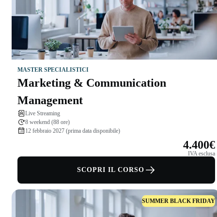
MASTER SPECIALISTICI
Marketing & Communication
Management
Live Streaming
8 weekend (88 ore)
12 febbraio 2027 (prima data disponibile)
4.400€
IVA esclusa
SCOPRI IL CORSO
SUMMER BLACK FRIDAY