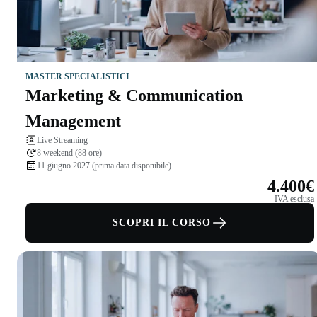
MASTER SPECIALISTICI
Marketing & Communication
Management
Live Streaming
8 weekend (88 ore)
11 giugno 2027 (prima data disponibile)
4.400€
IVA esclusa
SCOPRI IL CORSO