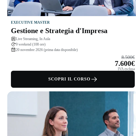
EXECUTIVE MASTER
Gestione e Strategia d'Impresa
Live Streaming, In Aula
9 weekend (108 ore)
20 novembre 2026 (prima data disponibile)
8.500€
7.600€
IVA esclusa
SCOPRI IL CORSO