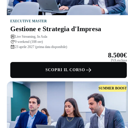
EXECUTIVE MASTER
Gestione e Strategia d'Impresa
Live Streaming, In Aula
9 weekend (108 ore)
23 aprile 2027 (prima data disponibile)
8.500€
IVA esclusa
SCOPRI IL CORSO
SUMMER BOOST