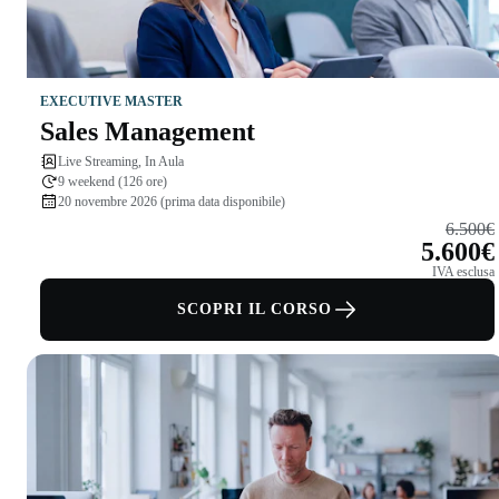
EXECUTIVE MASTER
Sales Management
Live Streaming, In Aula
9 weekend (126 ore)
20 novembre 2026 (prima data disponibile)
6.500€
5.600€
IVA esclusa
SCOPRI IL CORSO