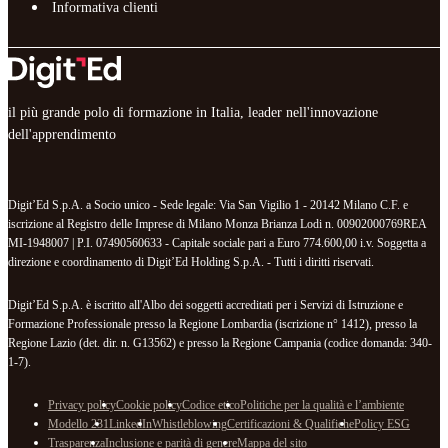
Informativa clienti
il più grande polo di formazione in Italia, leader nell'innovazione
dell'apprendimento
Digit’Ed S.p.A. a Socio unico - Sede legale: Via San Vigilio 1 - 20142 Milano C.F. e
iscrizione al Registro delle Imprese di Milano Monza Brianza Lodi n. 00902000769REA
MI-1948007 | P.I. 07490560633 - Capitale sociale pari a Euro 774.600,00 i.v. Soggetta a
direzione e coordinamento di Digit’Ed Holding S.p.A. - Tutti i diritti riservati.
Digit’Ed S.p.A. è iscritto all'Albo dei soggetti accreditati per i Servizi di Istruzione e
Formazione Professionale presso la Regione Lombardia (iscrizione n° 1412), presso la
Regione Lazio (det. dir. n. G13562) e presso la Regione Campania (codice domanda: 340-
1-7).
Privacy policy
Cookie policy
Codice etico
Politiche per la qualità e l’ambiente
Modello 231
LinkedIn
Whistleblowing
Certificazioni & Qualifiche
Policy ESG
Trasparenza
Inclusione e parità di genere
Mappa del sito