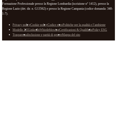
Formazione Professionale presso la Regione Lombardia (iscrizione n° 1412), presso la
Regione Lazio (det. dir. n. G13562) e presso la Regione Campania (codice domanda: 340-
1-7).
Privacy policy
Cookie policy
Codice etico
Politiche per la qualità e l’ambiente
Modello 231
LinkedIn
Whistleblowing
Certificazioni & Qualifiche
Policy ESG
Trasparenza
Inclusione e parità di genere
Mappa del sito