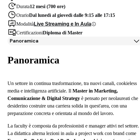
Durata
12 mesi (700 ore)
Orario
Dal lunedì al giovedì dalle 9:15 alle 17:15
Modalità
Live Streaming e In Aula
Certificazioni
Diploma di Master
Panoramica
Panoramica
Programma
Panoramica
Docenti
Partner
Testimonianze Alumni
Un settore in continua trasformazione, tra nuovi canali, cookieless
Iscrizione
media e intelligenza artificiale. Il
Master in Marketing,
Borse di studio e finanziamenti
Comunicazione & Digital Strategy
è pensato per neolaureati che
Open Day
desiderino costruire una carriera solida in quest'area, con una
preparazione concreta e orientata al mondo del lavoro.
Domande frequenti
La faculty è composta da professionisti e manager attivi nel settore.
La didattica alterna lezioni in aula a project work con brand come