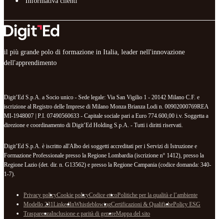
Informativa clienti
il più grande polo di formazione in Italia, leader nell'innovazione
dell'apprendimento
Digit’Ed S.p.A. a Socio unico - Sede legale: Via San Vigilio 1 - 20142 Milano C.F. e
iscrizione al Registro delle Imprese di Milano Monza Brianza Lodi n. 00902000769REA
MI-1948007 | P.I. 07490560633 - Capitale sociale pari a Euro 774.600,00 i.v. Soggetta a
direzione e coordinamento di Digit’Ed Holding S.p.A. - Tutti i diritti riservati.
Digit’Ed S.p.A. è iscritto all'Albo dei soggetti accreditati per i Servizi di Istruzione e
Formazione Professionale presso la Regione Lombardia (iscrizione n° 1412), presso la
Regione Lazio (det. dir. n. G13562) e presso la Regione Campania (codice domanda: 340-
1-7).
Privacy policy
Cookie policy
Codice etico
Politiche per la qualità e l’ambiente
Modello 231
LinkedIn
Whistleblowing
Certificazioni & Qualifiche
Policy ESG
Trasparenza
Inclusione e parità di genere
Mappa del sito