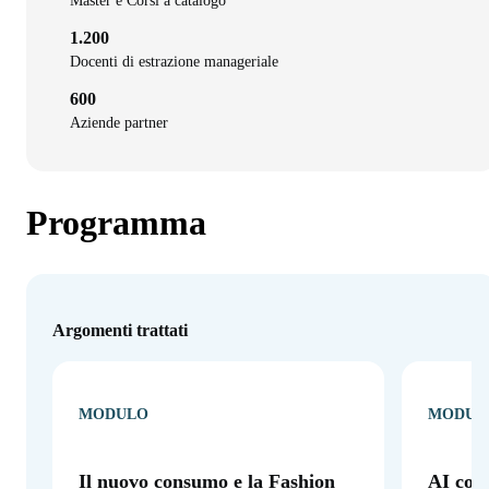
Master e Corsi a catalogo
1.200
Docenti di estrazione manageriale
600
Aziende partner
Programma
Argomenti trattati
MODULO
MODUL
Il nuovo consumo e la Fashion
AI come