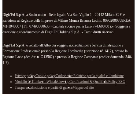
Digit’Ed S.p.A. a Socio unico - Sede legale: Via San Vigilio 1 - 20142 Milano C.F. e
iscrizione al Registro delle Imprese di Milano Monza Brianza Lodi n. 00902000769REA
MI-1948007 | P.I. 07490560633 - Capitale sociale pari a Euro 774.600,00 i.v. Soggetta a
direzione e coordinamento di Digit’Ed Holding S.p.A. - Tutti i diritti riservati.
Digit’Ed S.p.A. è iscritto all'Albo dei soggetti accreditati per i Servizi di Istruzione e
Formazione Professionale presso la Regione Lombardia (iscrizione n° 1412), presso la
Regione Lazio (det. dir. n. G13562) e presso la Regione Campania (codice domanda: 340-
1-7).
Privacy policy
Cookie policy
Codice etico
Politiche per la qualità e l’ambiente
Modello 231
LinkedIn
Whistleblowing
Certificazioni & Qualifiche
Policy ESG
Trasparenza
Inclusione e parità di genere
Mappa del sito