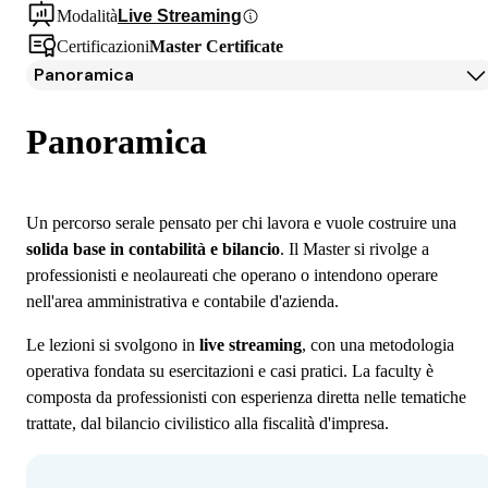
Modalità
Live Streaming
Certificazioni
Master Certificate
Panoramica
Panoramica
Programma
Panoramica
Docenti
Iscrizione
Borse di studio e finanziamenti
Un percorso serale pensato per chi lavora e vuole costruire una
Open Day
solida base in contabilità e bilancio
. Il Master si rivolge a
Domande frequenti
professionisti e neolaureati che operano o intendono operare
nell'area amministrativa e contabile d'azienda.
Le lezioni si svolgono in
live streaming
, con una metodologia
operativa fondata su esercitazioni e casi pratici. La faculty è
composta da professionisti con esperienza diretta nelle tematiche
trattate, dal bilancio civilistico alla fiscalità d'impresa.