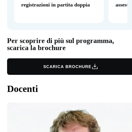
registrazioni in partita doppia
assest
Per scoprire di più sul programma,
scarica la brochure
SCARICA BROCHURE
Docenti