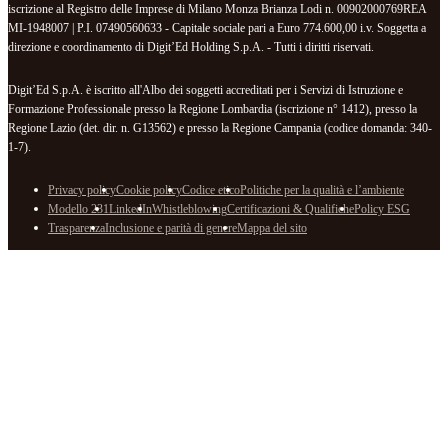
iscrizione al Registro delle Imprese di Milano Monza Brianza Lodi n. 00902000769REA
MI-1948007 | P.I. 07490560633 - Capitale sociale pari a Euro 774.600,00 i.v. Soggetta a
direzione e coordinamento di Digit’Ed Holding S.p.A. - Tutti i diritti riservati.
Digit’Ed S.p.A. è iscritto all'Albo dei soggetti accreditati per i Servizi di Istruzione e
Formazione Professionale presso la Regione Lombardia (iscrizione n° 1412), presso la
Regione Lazio (det. dir. n. G13562) e presso la Regione Campania (codice domanda: 340-
1-7).
Privacy policy
Cookie policy
Codice etico
Politiche per la qualità e l’ambiente
Modello 231
LinkedIn
Whistleblowing
Certificazioni & Qualifiche
Policy ESG
Trasparenza
Inclusione e parità di genere
Mappa del sito