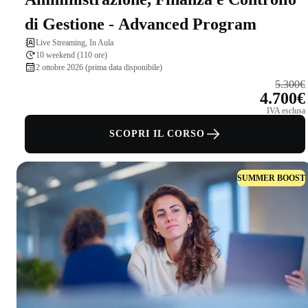
di Gestione - Advanced Program
Live Streaming, In Aula
10 weekend (110 ore)
2 ottobre 2026 (prima data disponibile)
5.300€
4.700€
IVA esclusa
SCOPRI IL CORSO
SUMMER BOOST