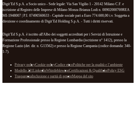
Digit’Ed S.p.A. a Socio unico - Sede legale: Via San Vigilio 1 - 20142 Milano C.F. e
iscrizione al Registro delle Imprese di Milano Monza Brianza Lodi n. 00902000769REA
MI-1948007 | P.I. 07490560633 - Capitale sociale pari a Euro 774.600,00 i.v. Soggetta a
direzione e coordinamento di Digit’Ed Holding S.p.A. - Tutti i diritti riservati.
Digit’Ed S.p.A. è iscritto all'Albo dei soggetti accreditati per i Servizi di Istruzione e
Formazione Professionale presso la Regione Lombardia (iscrizione n° 1412), presso la
Regione Lazio (det. dir. n. G13562) e presso la Regione Campania (codice domanda: 340-
1-7).
Privacy policy
Cookie policy
Codice etico
Politiche per la qualità e l’ambiente
Modello 231
LinkedIn
Whistleblowing
Certificazioni & Qualifiche
Policy ESG
Trasparenza
Inclusione e parità di genere
Mappa del sito