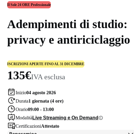
Il Sole 24 ORE Professionale
Adempimenti di studio:
privacy e antiriciclaggio
ISCRIZIONI APERTE FINO AL 31 DICEMBRE
135€
IVA esclusa
Inizio
04 agosto 2026
Durata
1 giornata (4 ore)
Orario
09:00 - 13:00
Modalità
Live Streaming e On Demand
Certificazioni
Attestato
Panoramica