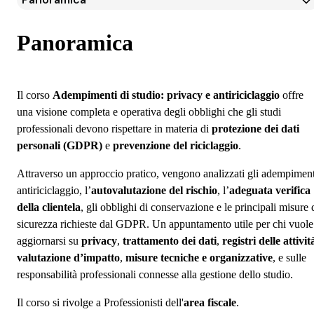
Panoramica
Programma
Panoramica
Docenti
Iscrizione
Il corso
Adempimenti di studio: privacy e antiriciclaggio
offre
una visione completa e operativa degli obblighi che gli studi
professionali devono rispettare in materia di
protezione dei dati
personali (GDPR)
e
prevenzione del riciclaggio
.
Attraverso un approccio pratico, vengono analizzati gli adempiment
antiriciclaggio, l’
autovalutazione del rischio
, l’
adeguata verifica
della clientela
, gli obblighi di conservazione e le principali misure 
sicurezza richieste dal GDPR. Un appuntamento utile per chi vuole
aggiornarsi su
privacy
,
trattamento dei dati
,
registri delle attivit
valutazione d’impatto
,
misure tecniche e organizzative
, e sulle
responsabilità professionali connesse alla gestione dello studio.
Il corso si rivolge a Professionisti dell'
area fiscale
.