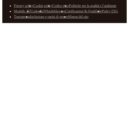
Privacy policy
Cookie policy
Codice etico
Politiche per la qualità e l’ambiente
Modello 231
LinkedIn
Whistleblowing
Certificazioni & Qualifiche
Policy ESG
Trasparenza
Inclusione e parità di genere
Mappa del sito