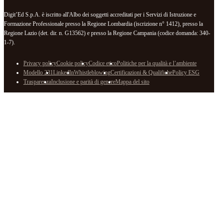
Digit’Ed S.p.A. è iscritto all'Albo dei soggetti accreditati per i Servizi di Istruzione e
Formazione Professionale presso la Regione Lombardia (iscrizione n° 1412), presso la
Regione Lazio (det. dir. n. G13562) e presso la Regione Campania (codice domanda: 340-
1-7).
Privacy policy
Cookie policy
Codice etico
Politiche per la qualità e l’ambiente
Modello 231
LinkedIn
Whistleblowing
Certificazioni & Qualifiche
Policy ESG
Trasparenza
Inclusione e parità di genere
Mappa del sito