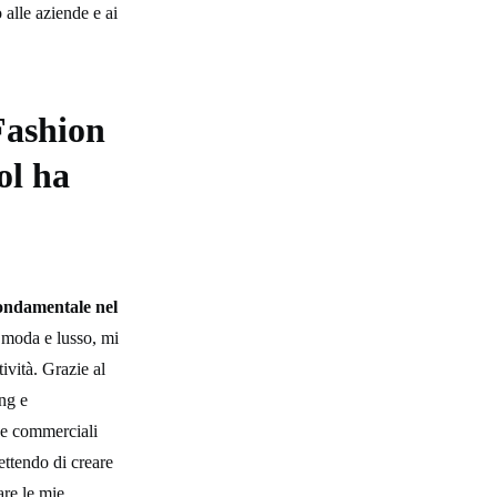
 alle aziende e ai
Fashion
ol ha
ondamentale nel
e moda e lusso, mi
ività. Grazie al
ing e
che commerciali
ettendo di creare
are le mie