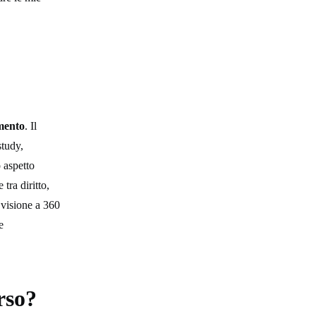
amento
. Il
study,
o aspetto
tra diritto,
 visione a 360
e
rso?