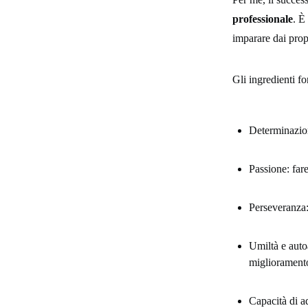
professionale
. È
imparare dai propr
Gli ingredienti f
Determinazione
Passione: far
Perseveranza:
Umiltà e autoa
migliorament
Capacità di a