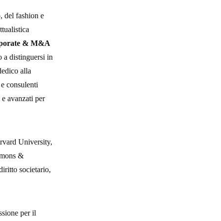
, del fashion e
tualistica
rporate & M&A
 a distinguersi in
edico alla
 e consulenti
 e avanzati per
vard University,
immons &
ritto societario,
sione per il