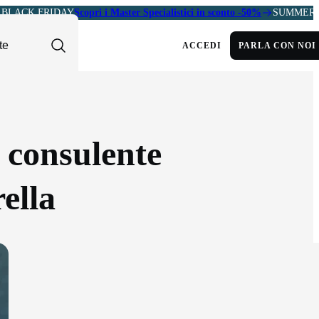
BLACK FRIDAY
Scopri i Master Specialistici in sconto -50%
SUMMER 
ACCEDI
PARLA CON NOI
a consulente
ella