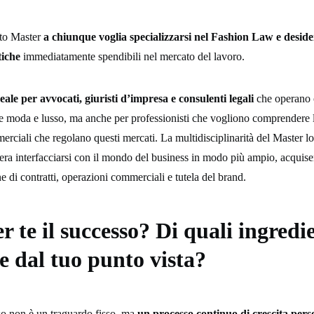
sto Master
a chiunque voglia specializzarsi nel Fashion Law e deside
iche
immediatamente spendibili nel mercato del lavoro.
eale per avvocati, giuristi d’impresa e consulenti legali
che operano 
re moda e lusso, ma anche per professionisti che vogliono comprendere
erciali che regolano questi mercati. La multidisciplinarità del Master lo
dera interfacciarsi con il mondo del business in modo più ampio, acquis
one di contratti, operazioni commerciali e tutela del brand.
r te il successo? Di quali ingredie
 dal tuo punto vista?
so non è un traguardo fisso, ma
un processo continuo di crescita pers