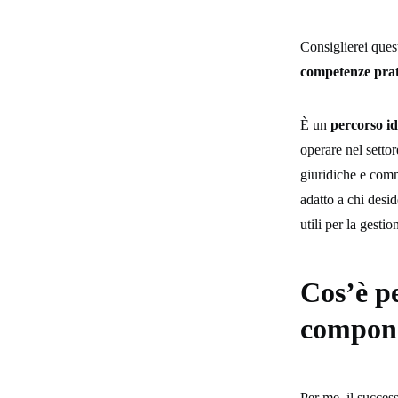
Consiglierei que
competenze prat
È un
percorso id
operare nel setto
giuridiche e comm
adatto a chi desi
utili per la gesti
Cos’è pe
compone
Per me, il succes