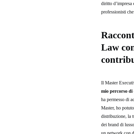
diritto d’impresa
professionisti che
Raccont
Law con
contrib
Il Master Execut
mio percorso di 
ha permesso di acq
Master, ho potuto
distribuzione, la 
dei brand di lusso
un network con doc