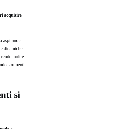
ri acquisire
o aspirano a
 le dinamiche
 rende inoltre
endo strumenti
nti si
onale e