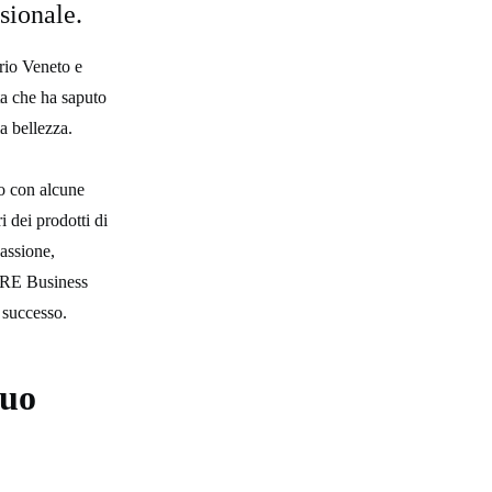
sionale.
rio Veneto e
ta che ha saputo
a bellezza.
o con alcune
i dei prodotti di
passione,
4ORE Business
 successo.
tuo