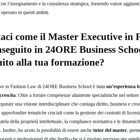
 con l’insegnamento e la consulenza strategica, fornendo valore aggiunto
 operano in questi ambiti.
aci come il Master Executive in 
seguito in 24ORE Business Scho
uito alla tua formazione?
ive in Fashion Law di 24ORE Business School è stata
un’esperienza f
crescita
. Oltre a fornire competenze altamente specialistiche nel settor
uisire una visione interdisciplinare che coniuga diritto, business e creat
 approfondire tematiche cruciali come la gestione dei contratti di licens
tutela della proprietà intellettuale, la compliance normativa e le dinami
. Inoltre, ho avuto la possibilità di essere anche
tutor del master
, perm
enti e professionisti di alto livello che si è rivelato prezioso per ampli