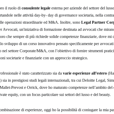
ro il ruolo di
consulente legale
esterna per aziende del settore del lusso
tandole nelle attività day-by- day di governance societaria, nella contrat
lle operazioni straordinarie ed M&A. Inoltre, sono
Legal Partner Co
r Avvocati, un'iniziativa di formazione destinata ad avvocati che mirano
ro che sempre di più richiede solide competenze finanziarie, dove mi d
llo sviluppo di un corso innovativo pensato specificamente per avvocati
o nel settore Corporate/M&A, con l’obiettivo di fornire strumenti pratici
oni societarie e finanziarie con un approccio strategico.
ofessionale è stato caratterizzato sia da
varie esperienze all’estero
(Har
 sia in prestigiosi studi legali internazionali, tra cui Deloitte Legal, S
allet-Prevost e Orrick, dove ho maturato competenze nell’ambito del di
ate equity, con un focus particolare sui settori del lusso e del beauty.
ombinazione di esperienze, oggi ho la possibilità di coniugare la mia pas