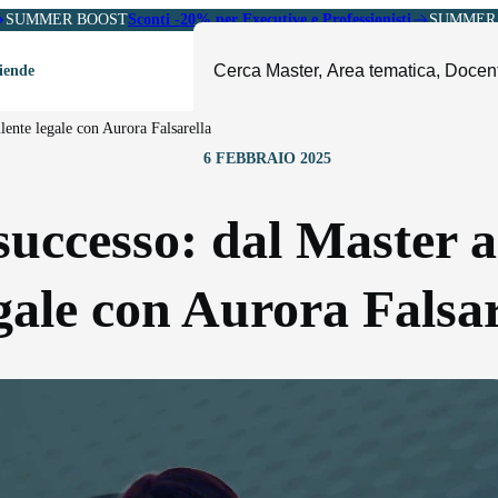
SUMMER BOOST
Sconti -20% per Executive e Professionisti
SUMMER 
ziende
ulente legale con Aurora Falsarella
ori
6 FEBBRAIO 2025
mministrazione, Finanza e
ESG, Sostenibilità, Energia e
ontrollo
Ambiente
 successo: dal Master 
eadership e Soft Skills
Fashion e Luxury
roject Management
Food, Beverage e Turismo
gale con Aurora Falsar
etail, Sales e Export
Arte, Cultura e Sport
anità e Pharma
Giornalismo
ubblica Amministrazione
Il Sole 24 ORE Professionale