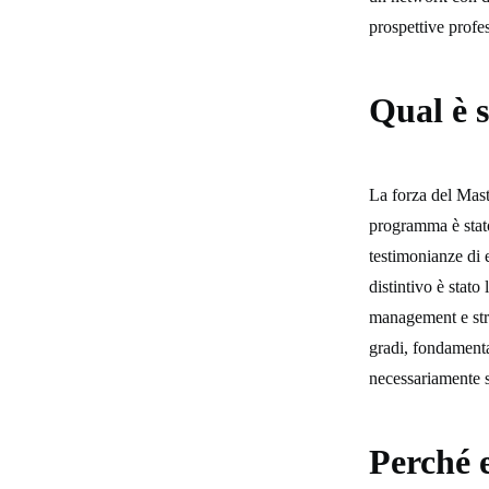
prospettive profes
Qual è s
La forza del Mast
programma è stato
testimonianze di e
distintivo è stato 
management e stra
gradi, fondamenta
necessariamente 
Perché e