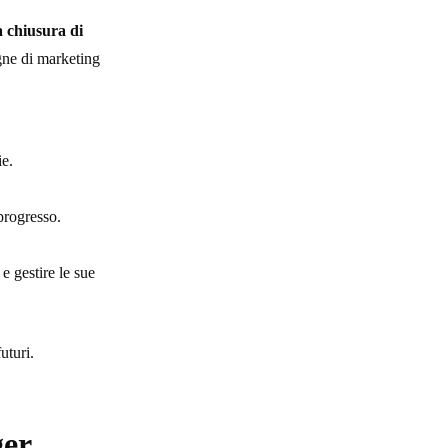
a chiusura di
gne di marketing
ie.
progresso.
 e gestire le sue
uturi.
ger