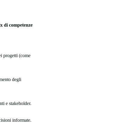
x di competenze
ei progetti (come
imento degli
ti e stakeholder.
cisioni informate.