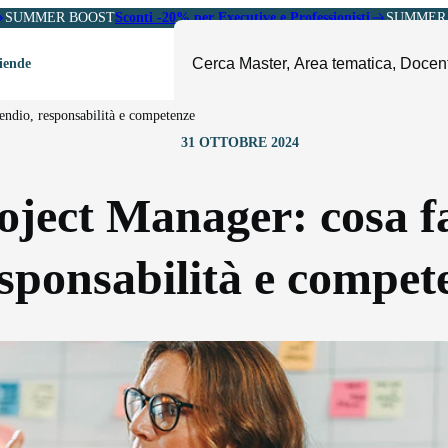
SUMMER BOOST
Sconti -20% per Executive e Professionisti
SUMMER 
ziende
pendio, responsabilità e competenze
ori
31 OTTOBRE 2024
mministrazione, Finanza e
ESG, Sostenibilità, Energia e
ontrollo
Ambiente
oject Manager: cosa fa
eadership e Soft Skills
Fashion e Luxury
roject Management
Food, Beverage e Turismo
sponsabilità e compet
etail, Sales e Export
Arte, Cultura e Sport
anità e Pharma
Giornalismo
ubblica Amministrazione
Il Sole 24 ORE Professionale