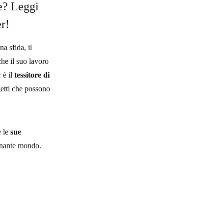
e? Leggi
r!
a sfida, il
che il suo lavoro
 è il
tessitore di
etti che possono
e le
sue
cinante mondo.