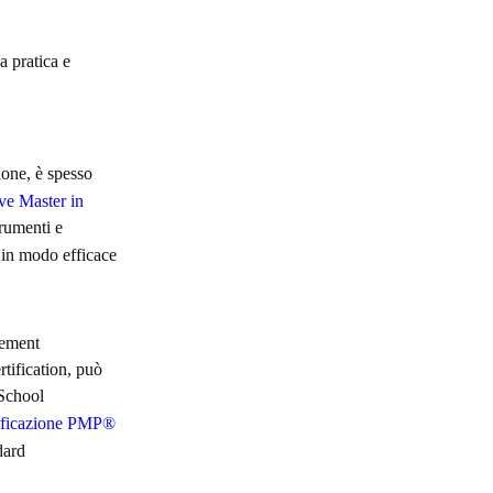
a pratica e
ione, è spesso
ve Master in
rumenti e
 in modo efficace
gement
tification, può
 School
tificazione PMP®
dard