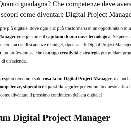
uanto guadagna? Che competenze deve aver
e scopri come diventare Digital Project Manage
e più digitale, dove ogni clic può trasformarsi in un'opportunità o in un
 Manager
emerge come il
capitano di una nave tecnologica
. Se pensi 
tenere traccia di scadenze e budget, ripensaci: il Digital Project Manager
o
, un professionista che
coniuga creatività e strategia
per guidare prog
o di un'azienda.
o, esploreremo non solo
cosa fa un Digital Project Manager
, ma anch
competenze, stipendio e i passi da seguire
per entrare in questo affas
 come diventare il prossimo condottiero dell'era digitale?
 un Digital Project Manager