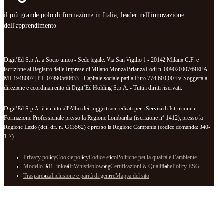
il più grande polo di formazione in Italia, leader nell'innovazione
dell'apprendimento
Digit’Ed S.p.A. a Socio unico - Sede legale: Via San Vigilio 1 - 20142 Milano C.F. e
iscrizione al Registro delle Imprese di Milano Monza Brianza Lodi n. 00902000769REA
MI-1948007 | P.I. 07490560633 - Capitale sociale pari a Euro 774.600,00 i.v. Soggetta a
direzione e coordinamento di Digit’Ed Holding S.p.A. - Tutti i diritti riservati.
Digit’Ed S.p.A. è iscritto all'Albo dei soggetti accreditati per i Servizi di Istruzione e
Formazione Professionale presso la Regione Lombardia (iscrizione n° 1412), presso la
Regione Lazio (det. dir. n. G13562) e presso la Regione Campania (codice domanda: 340-
1-7).
Privacy policy
Cookie policy
Codice etico
Politiche per la qualità e l’ambiente
Modello 231
LinkedIn
Whistleblowing
Certificazioni & Qualifiche
Policy ESG
Trasparenza
Inclusione e parità di genere
Mappa del sito