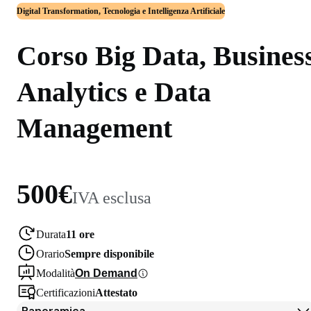
Digital Transformation, Tecnologia e Intelligenza Artificiale
Corso Big Data, Busines
Analytics e Data
Management
500€
IVA esclusa
Durata
11 ore
Orario
Sempre disponibile
Modalità
On Demand
Certificazioni
Attestato
Panoramica