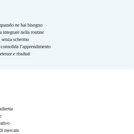
i quando ne hai bisogno
a integrare nella routine
o, senza schermo
e consolida l’apprendimento
tenze e risultati
ndiretta
e
rativo
di mercato