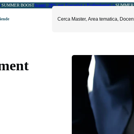
SUMMER BOOST
Sconti -20% per Executive e Professionisti
SUMMER 
ziende
ori
mministrazione, Finanza e
ESG, Sostenibilità, Energia e
ontrollo
Ambiente
ement
eadership e Soft Skills
Fashion e Luxury
roject Management
Food, Beverage e Turismo
etail, Sales e Export
Arte, Cultura e Sport
anità e Pharma
Giornalismo
ubblica Amministrazione
Il Sole 24 ORE Professionale