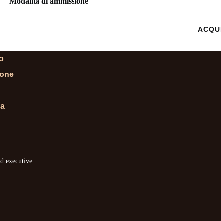
Modalità di ammissione
 INFORMAZIONI
ACQU
lo
ione
za
ed executive