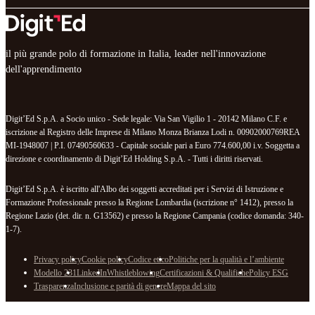
il più grande polo di formazione in Italia, leader nell'innovazione
dell'apprendimento
Digit’Ed S.p.A. a Socio unico - Sede legale: Via San Vigilio 1 - 20142 Milano C.F. e
iscrizione al Registro delle Imprese di Milano Monza Brianza Lodi n. 00902000769REA
MI-1948007 | P.I. 07490560633 - Capitale sociale pari a Euro 774.600,00 i.v. Soggetta a
direzione e coordinamento di Digit’Ed Holding S.p.A. - Tutti i diritti riservati.
Digit’Ed S.p.A. è iscritto all'Albo dei soggetti accreditati per i Servizi di Istruzione e
Formazione Professionale presso la Regione Lombardia (iscrizione n° 1412), presso la
Regione Lazio (det. dir. n. G13562) e presso la Regione Campania (codice domanda: 340-
1-7).
Privacy policy
Cookie policy
Codice etico
Politiche per la qualità e l’ambiente
Modello 231
LinkedIn
Whistleblowing
Certificazioni & Qualifiche
Policy ESG
Trasparenza
Inclusione e parità di genere
Mappa del sito