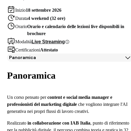
Inizio
18 settembre 2026
Durata
4 weekend (32 ore)
Orario
Orario e calendario delle lezioni live disponibili in
brochure
Modalità
Live Streaming
Certificazioni
Attestato
Panoramica
Panoramica
Programma
Panoramica
Docenti
Partner
Iscrizione
Un corso pensato per
content e social media manager e
professionisti del marketing digitale
che vogliono integrare l'AI
generativa nei propri flussi di lavoro creativi.
Realizzato
in collaborazione con IAB Italia
, punto di riferimento
per la pubblicità digitale, il percorso combina teoria e pratica in 32