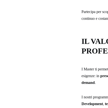
Partecipa per scop
continuo e costan
IL VA
PROFE
I Master ti perme
esigenze: in
pres
demand
.
I nostri program
Development
,
t