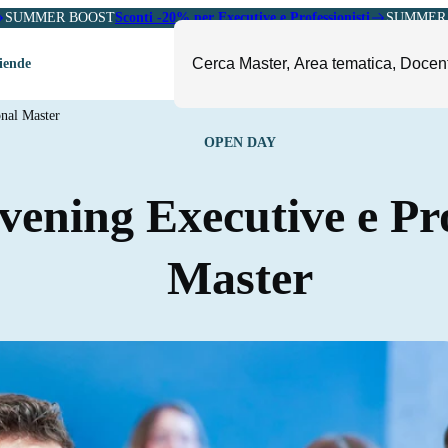
SUMMER BOOST
Sconti -20% per Executive e Professionisti
SUMMER 
ziende
nal Master
ori
OPEN DAY
mministrazione, Finanza e
ESG, Sostenibilità, Energia e
ontrollo
Ambiente
ening Executive e Pro
eadership e Soft Skills
Fashion e Luxury
roject Management
Food, Beverage e Turismo
Master
etail, Sales e Export
Arte, Cultura e Sport
anità e Pharma
Giornalismo
ubblica Amministrazione
Il Sole 24 ORE Professionale