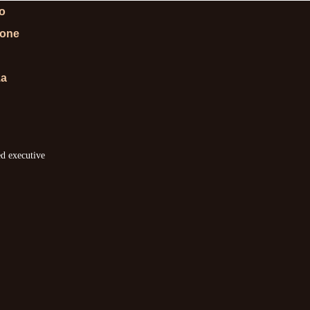
lo
ione
za
ed executive