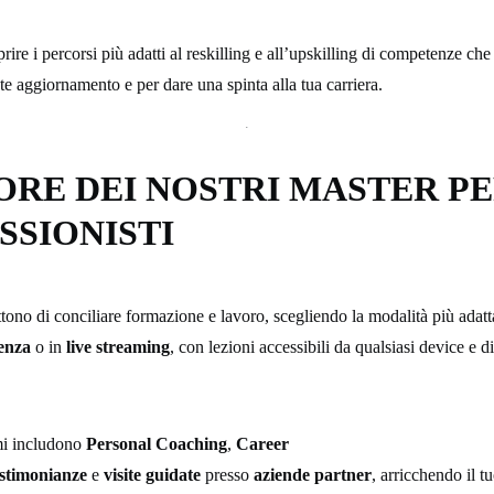
rire i percorsi più adatti al reskilling e all’upskilling di competenze ch
te aggiornamento e per dare una spinta alla tua carriera.
LORE DEI NOSTRI MASTER P
SSIONISTI
ttono di conciliare formazione e lavoro, scegliendo la modalità più adatta
enza
o in
live streaming
, con lezioni accessibili da qualsiasi device e d
mi includono
Personal Coaching
,
Career
estimonianze
e
visite
guidate
presso
aziende partner
, arricchendo il t