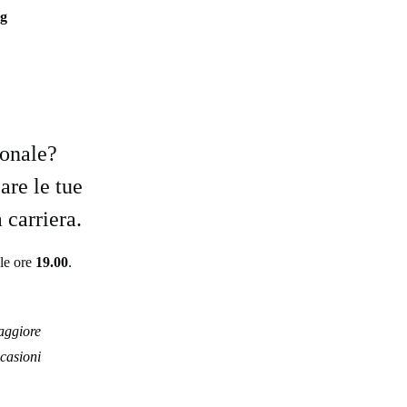
ng
ionale?
are le tue
 carriera.
lle ore
19.00
.
aggiore
ccasioni