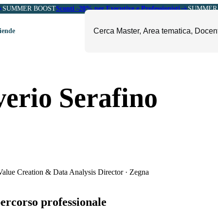
SUMMER BOOST
Sconti -20% per Executive e Professionisti
SUMMER 
ziende
ori
mministrazione, Finanza e
ESG, Sostenibilità, Energia e
verio Serafino
ontrollo
Ambiente
eadership e Soft Skills
Fashion e Luxury
roject Management
Food, Beverage e Turismo
etail, Sales e Export
Arte, Cultura e Sport
anità e Pharma
Giornalismo
ubblica Amministrazione
Il Sole 24 ORE Professionale
alue Creation & Data Analysis Director
·
Zegna
percorso professionale