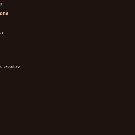
lo
ione
za
ed executive