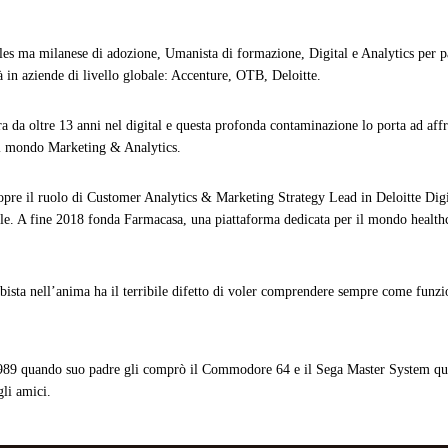
es ma milanese di adozione, Umanista di formazione, Digital e Analytics per pas
à in aziende di livello globale: Accenture, OTB, Deloitte.
a da oltre 13 anni nel digital e questa profonda contaminazione lo porta ad aff
l mondo Marketing & Analytics.
opre il ruolo di Customer Analytics & Marketing Strategy Lead in Deloitte Digit
ale. A fine 2018 fonda Farmacasa, una piattaforma dedicata per il mondo healthc
ista nell’anima ha il terribile difetto di voler comprendere sempre come funzi
89 quando suo padre gli comprò il Commodore 64 e il Sega Master System qu
gli amici.