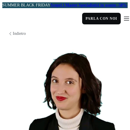
SUMMER BLACK FRIDAY
Scopri i Master Specialistici in sconto -50%
PARLA CON NOI
Indietro