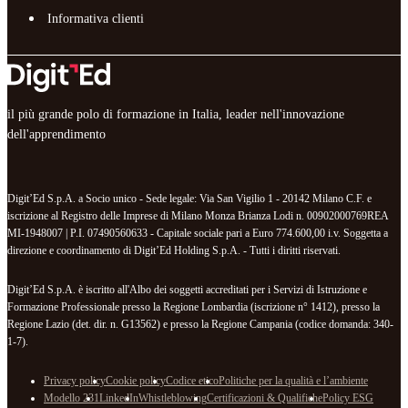
Informativa clienti
il più grande polo di formazione in Italia, leader nell'innovazione
dell'apprendimento
Digit’Ed S.p.A. a Socio unico - Sede legale: Via San Vigilio 1 - 20142 Milano C.F. e
iscrizione al Registro delle Imprese di Milano Monza Brianza Lodi n. 00902000769REA
MI-1948007 | P.I. 07490560633 - Capitale sociale pari a Euro 774.600,00 i.v. Soggetta a
direzione e coordinamento di Digit’Ed Holding S.p.A. - Tutti i diritti riservati.
Digit’Ed S.p.A. è iscritto all'Albo dei soggetti accreditati per i Servizi di Istruzione e
Formazione Professionale presso la Regione Lombardia (iscrizione n° 1412), presso la
Regione Lazio (det. dir. n. G13562) e presso la Regione Campania (codice domanda: 340-
1-7).
Privacy policy
Cookie policy
Codice etico
Politiche per la qualità e l’ambiente
Modello 231
LinkedIn
Whistleblowing
Certificazioni & Qualifiche
Policy ESG