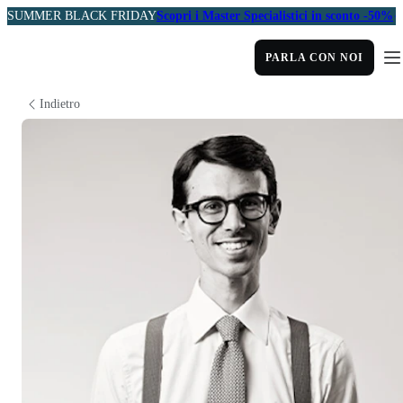
SUMMER BLACK FRIDAY
Scopri i Master Specialistici in sconto -50%
PARLA CON NOI
Indietro