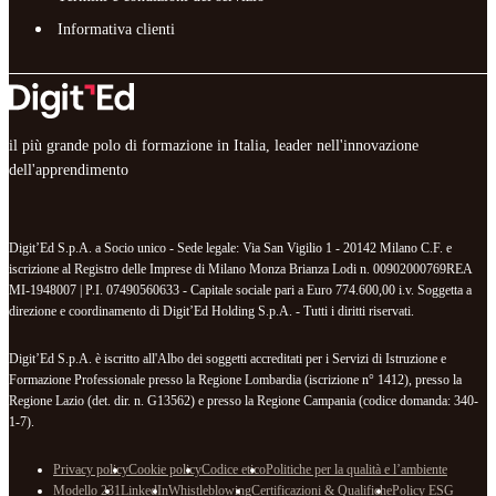
Informativa clienti
il più grande polo di formazione in Italia, leader nell'innovazione
dell'apprendimento
Digit’Ed S.p.A. a Socio unico - Sede legale: Via San Vigilio 1 - 20142 Milano C.F. e
iscrizione al Registro delle Imprese di Milano Monza Brianza Lodi n. 00902000769REA
MI-1948007 | P.I. 07490560633 - Capitale sociale pari a Euro 774.600,00 i.v. Soggetta a
direzione e coordinamento di Digit’Ed Holding S.p.A. - Tutti i diritti riservati.
Digit’Ed S.p.A. è iscritto all'Albo dei soggetti accreditati per i Servizi di Istruzione e
Formazione Professionale presso la Regione Lombardia (iscrizione n° 1412), presso la
Regione Lazio (det. dir. n. G13562) e presso la Regione Campania (codice domanda: 340-
1-7).
Privacy policy
Cookie policy
Codice etico
Politiche per la qualità e l’ambiente
Modello 231
LinkedIn
Whistleblowing
Certificazioni & Qualifiche
Policy ESG