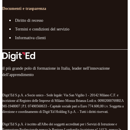
Documenti e trasparenza
Diritto di recesso
Termini e condizioni del servizio
Informativa clienti
il più grande polo di formazione in Italia, leader nell'innovazione
dell'apprendimento
Digit’Ed S.p.A. a Socio unico - Sede legale: Via San Vigilio 1 - 20142 Milano C.F. e
iscrizione al Registro delle Imprese di Milano Monza Brianza Lodi n. 00902000769REA
MI-1948007 | P.I. 07490560633 - Capitale sociale pari a Euro 774.600,00 i.v. Soggetta a
direzione e coordinamento di Digit’Ed Holding S.p.A. - Tutti i diritti riservati.
Digit’Ed S.p.A. è iscritto all'Albo dei soggetti accreditati per i Servizi di Istruzione e
Formazione Professionale presso la Regione Lombardia (iscrizione n° 1412), presso la