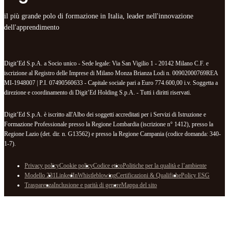
il più grande polo di formazione in Italia, leader nell'innovazione
dell'apprendimento
Digit’Ed S.p.A. a Socio unico - Sede legale: Via San Vigilio 1 - 20142 Milano C.F. e
iscrizione al Registro delle Imprese di Milano Monza Brianza Lodi n. 00902000769REA
MI-1948007 | P.I. 07490560633 - Capitale sociale pari a Euro 774.600,00 i.v. Soggetta a
direzione e coordinamento di Digit’Ed Holding S.p.A. - Tutti i diritti riservati.
Digit’Ed S.p.A. è iscritto all'Albo dei soggetti accreditati per i Servizi di Istruzione e
Formazione Professionale presso la Regione Lombardia (iscrizione n° 1412), presso la
Regione Lazio (det. dir. n. G13562) e presso la Regione Campania (codice domanda: 340-
1-7).
Privacy policy
Cookie policy
Codice etico
Politiche per la qualità e l’ambiente
Modello 231
LinkedIn
Whistleblowing
Certificazioni & Qualifiche
Policy ESG
Trasparenza
Inclusione e parità di genere
Mappa del sito