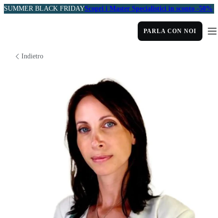
SUMMER BLACK FRIDAY
Scopri i Master Specialistici in sconto -50%
PARLA CON NOI
Indietro