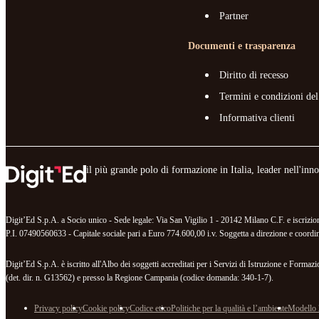
Partner
Documenti e trasparenza
Diritto di recesso
Termini e condizioni del
Informativa clienti
il più grande polo di formazione in Italia, leader nell'in
Digit’Ed S.p.A. a Socio unico - Sede legale: Via San Vigilio 1 - 20142 Milano C.F. e iscr
P.I. 07490560633 - Capitale sociale pari a Euro 774.600,00 i.v. Soggetta a direzione e coordina
Digit’Ed S.p.A. è iscritto all'Albo dei soggetti accreditati per i Servizi di Istruzione e For
(det. dir. n. G13562) e presso la Regione Campania (codice domanda: 340-1-7).
Privacy policy
Cookie policy
Codice etico
Politiche per la qualità e l’ambiente
Modello