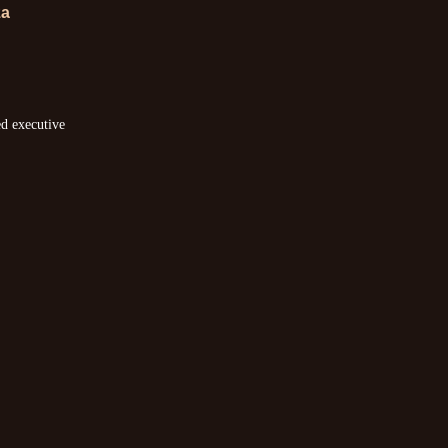
za
ed executive