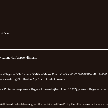
 servizio
novazione dell'apprendimento
izione al Registro delle Imprese di Milano Monza Brianza Lodi n. 00902000769REA MI-1948007 
mento di Digit’Ed Holding S.p.A. - Tutti i diritti riservati.
mazione Professionale presso la Regione Lombardia (iscrizione n° 1412), presso la Regione Lazio
 231
LinkedIn
Whistleblowing
Certificazioni & Qualifiche
Policy ESG
Trasparenza
Inclusione e par