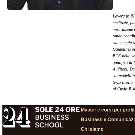
Lavora in BP
creditizie, p
misurazione d
tondo coordin
suo compless
Guidelines o
BCE nelle ver
qualifica di 
Auditor). Da 
sui modelli i
terzo livello
al Credit Ris
Master e corsi per profi
Business e Comunicaz
Chi siamo