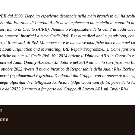
ER dal 1998. Dopo un esperienza decennale nella main branch in cui ha svolto 
assa alla Funzione di Internal Audit dove implementa un modello di controllo di t
el rischio di Credito (AIRB). Nominato Responsabile della Unit? di audit che si
a numerosi incarichi a tema Credit Risk. Per oltre dieci anni supervisiona, con u
o, il framework di Risk Management e le numerose modifiche intervenute nel c
n Loan Origination and Monitoring, IRB Repair Programme...). Come funzione 
ifiche on-site sul Credit Risk. Nel 2014 ottiene il Diploma AIIA in Controllo e 
Internal Audit Quality Assessor/Validator e nel 2019 ottiene la Certificazione I
ottobre 2022 riveste il nuovo incarico di Responsabile della Audit Risk Review 
nterni (regolamentari e gestionali) adottati dal Gruppo, con in prospettiva la sup
, degli algoritmi di Intelligenza Artificiale (Algo Governance). Fa parte dell
k e dal 2022 ? entrato a far parte del Gruppo di Lavoro ABI sul Credit Risk
lo
ione