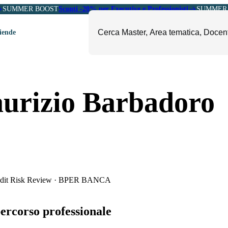
SUMMER BOOST
Sconti -20% per Executive e Professionisti
SUMMER 
ziende
ori
mministrazione, Finanza e
ESG, Sostenibilità, Energia e
urizio Barbadoro
ontrollo
Ambiente
eadership e Soft Skills
Fashion e Luxury
roject Management
Food, Beverage e Turismo
etail, Sales e Export
Arte, Cultura e Sport
anità e Pharma
Giornalismo
ubblica Amministrazione
Il Sole 24 ORE Professionale
dit Risk Review
·
BPER BANCA
percorso professionale