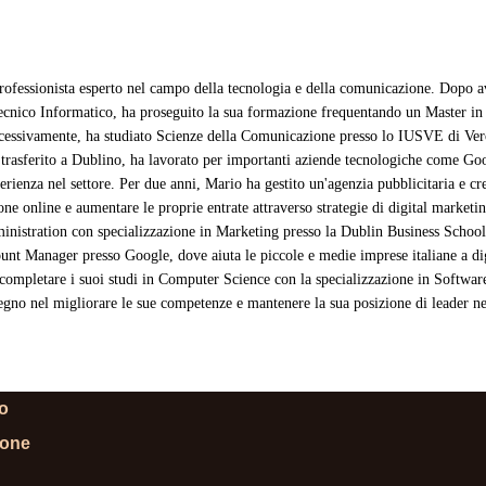
rofessionista esperto nel campo della tecnologia e della comunicazione. Dopo a
ecnico Informatico, ha proseguito la sua formazione frequentando un Master i
cessivamente, ha studiato Scienze della Comunicazione presso lo IUSVE di Veron
 trasferito a Dublino, ha lavorato per importanti aziende tecnologiche come Go
erienza nel settore. Per due anni, Mario ha gestito un'agenzia pubblicitaria e cr
one online e aumentare le proprie entrate attraverso strategie di digital market
inistration con specializzazione in Marketing presso la Dublin Business Schoo
t Manager presso Google, dove aiuta le piccole e medie imprese italiane a digit
completare i suoi studi in Computer Science con la specializzazione in Softwa
gno nel migliorare le sue competenze e mantenere la sua posizione di leader nel
lo
ione