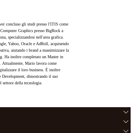
ver concluso gli studi presso l'ITIS come
n Computer Graphics presso BigRock a
a, specializzandosi nell'area grafica.
ogle, Yahoo, Oracle e AdRoll, acquisendo
eativa, aiutando i brand a massimizzare la
ing. Ha inoltre completato un Master in
l. Attualmente, Mario lavora come
alizzare il loro business. È inoltre
re Development, dimostrando il suo
 settore della tecnologia.