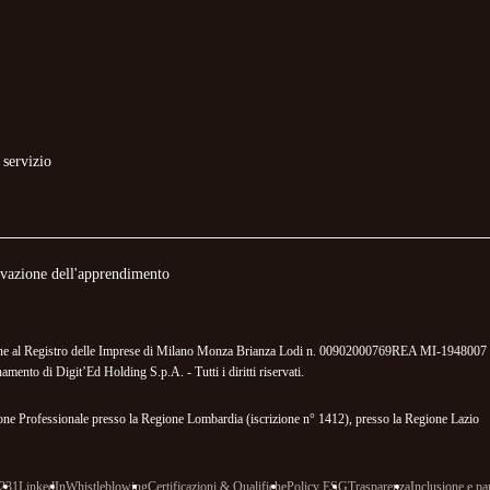
 servizio
novazione dell'apprendimento
izione al Registro delle Imprese di Milano Monza Brianza Lodi n. 00902000769REA MI-1948007 
mento di Digit’Ed Holding S.p.A. - Tutti i diritti riservati.
mazione Professionale presso la Regione Lombardia (iscrizione n° 1412), presso la Regione Lazio
 231
LinkedIn
Whistleblowing
Certificazioni & Qualifiche
Policy ESG
Trasparenza
Inclusione e par