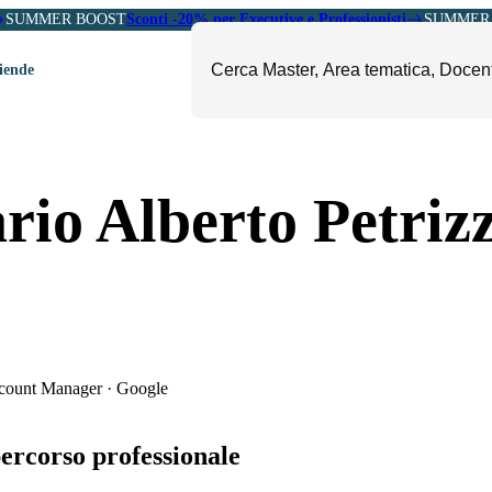
SUMMER BOOST
Sconti -20% per Executive e Professionisti
SUMMER 
ziende
ori
mministrazione, Finanza e
ESG, Sostenibilità, Energia e
io Alberto Petrizz
ontrollo
Ambiente
eadership e Soft Skills
Fashion e Luxury
roject Management
Food, Beverage e Turismo
etail, Sales e Export
Arte, Cultura e Sport
anità e Pharma
Giornalismo
ubblica Amministrazione
Il Sole 24 ORE Professionale
count Manager
·
Google
percorso professionale