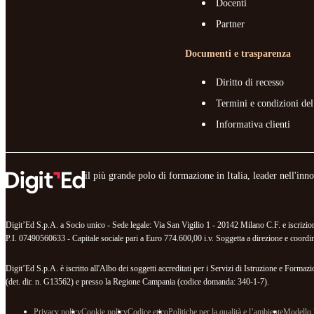
Docenti
Partner
Documenti e trasparenza
Diritto di recesso
Termini e condizioni del
Informativa clienti
il più grande polo di formazione in Italia, leader nell'in
Digit’Ed S.p.A. a Socio unico - Sede legale: Via San Vigilio 1 - 20142 Milano C.F. e iscr
P.I. 07490560633 - Capitale sociale pari a Euro 774.600,00 i.v. Soggetta a direzione e coordina
Digit’Ed S.p.A. è iscritto all'Albo dei soggetti accreditati per i Servizi di Istruzione e For
(det. dir. n. G13562) e presso la Regione Campania (codice domanda: 340-1-7).
Privacy policy
Cookie policy
Codice etico
Politiche per la qualità e l’ambiente
Modello