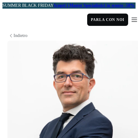
SUMMER BLACK FRIDAY
Scopri i Master Specialistici in sconto -50%
PARLA CON NOI
Indietro