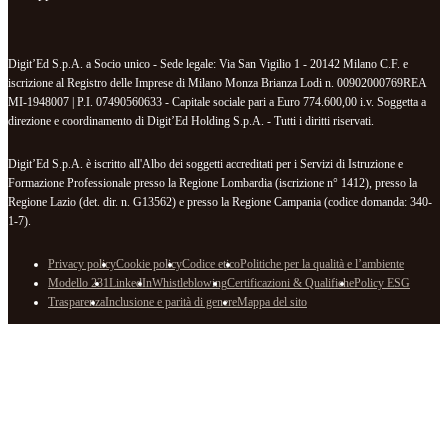
Digit’Ed S.p.A. a Socio unico - Sede legale: Via San Vigilio 1 - 20142 Milano C.F. e
iscrizione al Registro delle Imprese di Milano Monza Brianza Lodi n. 00902000769REA
MI-1948007 | P.I. 07490560633 - Capitale sociale pari a Euro 774.600,00 i.v. Soggetta a
direzione e coordinamento di Digit’Ed Holding S.p.A. - Tutti i diritti riservati.
Digit’Ed S.p.A. è iscritto all'Albo dei soggetti accreditati per i Servizi di Istruzione e
Formazione Professionale presso la Regione Lombardia (iscrizione n° 1412), presso la
Regione Lazio (det. dir. n. G13562) e presso la Regione Campania (codice domanda: 340-
1-7).
Privacy policy
Cookie policy
Codice etico
Politiche per la qualità e l’ambiente
Modello 231
LinkedIn
Whistleblowing
Certificazioni & Qualifiche
Policy ESG
Trasparenza
Inclusione e parità di genere
Mappa del sito