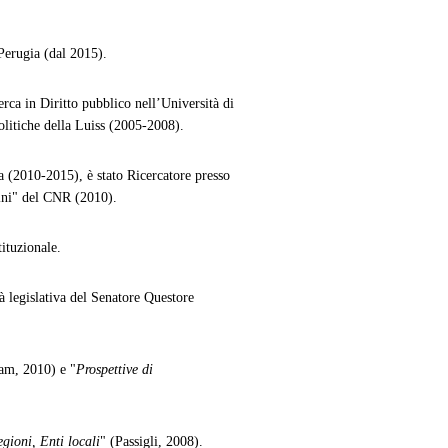
Perugia (dal 2015).
erca in Diritto pubblico nell’Università di
politiche della Luiss (2005-2008).
a (2010-2015), è stato Ricercatore presso
nini" del CNR (2010).
ituzionale.
tà legislativa del Senatore Questore
am, 2010) e "
Prospettive di
egioni, Enti locali
" (Passigli, 2008).