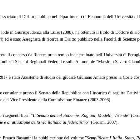
 associato di Diritto pubblico nel Dipartimento di Economia dell’Università di 
lode in Giurisprudenza alla Luiss (2000), ha ottenuto il titolo di Dottore di ric
) ed è stato Assegnista di ricerca in Diritto pubblico nella Facoltà di Scienze 
cere il concorso da Ricercatore a tempo indeterminato nell’Università di Perugi
i Studi sui Sistemi Regionali Federali e sulle Autonomie "Massimo Severo Gian
017 è stato Assistente di studio del giudice Giuliano Amato presso la Corte cost
re consulente presso il Senato della Repubblica con l’incarico di seguire l’attivi
e del Vice Presidente della Commissione Finanze (2003-2006).
 i seguenti libri: "
Il Senato delle Autonomie. Ragioni, Modelli, Vicende
" (Ced
ne e di attuazione della via italiana al federalismo
" (Cedam, 2007).
n Franco Bassanini la pubblicazione del volume "
Semplificare l’Italia. Stato, R