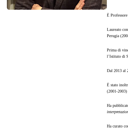
È Professore
Laureato con 
Perugia (2004
Prima di vin
l’Istituto d
Dal 2013 al 2
È stato inolt
(2001-2003) 
Ha pubblicato
interpretazio
Ha curato co