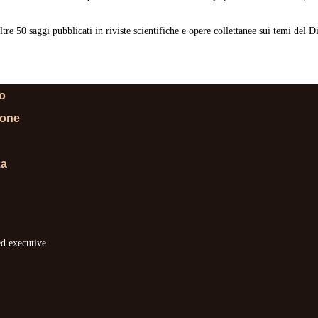
ltre 50 saggi pubblicati in riviste scientifiche e opere collettanee sui temi del D
lo
ione
za
ed executive