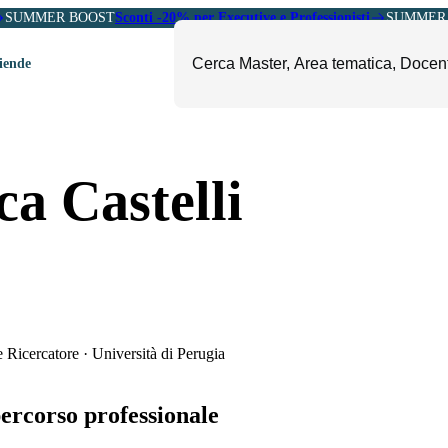
SUMMER BOOST
Sconti -20% per Executive e Professionisti
SUMMER 
ziende
ori
mministrazione, Finanza e
ESG, Sostenibilità, Energia e
a Castelli
ontrollo
Ambiente
eadership e Soft Skills
Fashion e Luxury
roject Management
Food, Beverage e Turismo
etail, Sales e Export
Arte, Cultura e Sport
anità e Pharma
Giornalismo
ubblica Amministrazione
Il Sole 24 ORE Professionale
e Ricercatore
·
Università di Perugia
percorso professionale