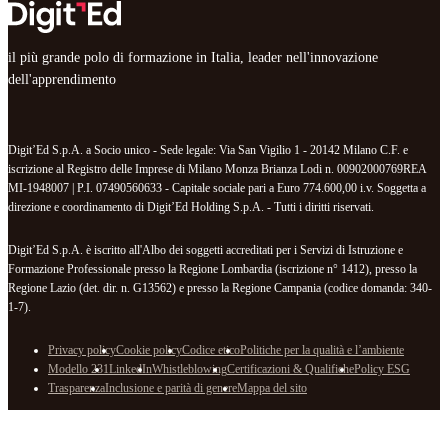
il più grande polo di formazione in Italia, leader nell'innovazione
dell'apprendimento
Digit’Ed S.p.A. a Socio unico - Sede legale: Via San Vigilio 1 - 20142 Milano C.F. e
iscrizione al Registro delle Imprese di Milano Monza Brianza Lodi n. 00902000769REA
MI-1948007 | P.I. 07490560633 - Capitale sociale pari a Euro 774.600,00 i.v. Soggetta a
direzione e coordinamento di Digit’Ed Holding S.p.A. - Tutti i diritti riservati.
Digit’Ed S.p.A. è iscritto all'Albo dei soggetti accreditati per i Servizi di Istruzione e
Formazione Professionale presso la Regione Lombardia (iscrizione n° 1412), presso la
Regione Lazio (det. dir. n. G13562) e presso la Regione Campania (codice domanda: 340-
1-7).
Privacy policy
Cookie policy
Codice etico
Politiche per la qualità e l’ambiente
Modello 231
LinkedIn
Whistleblowing
Certificazioni & Qualifiche
Policy ESG
Trasparenza
Inclusione e parità di genere
Mappa del sito