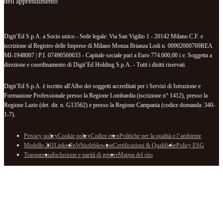
dell'apprendimento
Digit’Ed S.p.A. a Socio unico - Sede legale: Via San Vigilio 1 - 20142 Milano C.F. e
iscrizione al Registro delle Imprese di Milano Monza Brianza Lodi n. 00902000769REA
MI-1948007 | P.I. 07490560633 - Capitale sociale pari a Euro 774.600,00 i.v. Soggetta a
direzione e coordinamento di Digit’Ed Holding S.p.A. - Tutti i diritti riservati.
Digit’Ed S.p.A. è iscritto all'Albo dei soggetti accreditati per i Servizi di Istruzione e
Formazione Professionale presso la Regione Lombardia (iscrizione n° 1412), presso la
Regione Lazio (det. dir. n. G13562) e presso la Regione Campania (codice domanda: 340-
1-7).
Privacy policy
Cookie policy
Codice etico
Politiche per la qualità e l’ambiente
Modello 231
LinkedIn
Whistleblowing
Certificazioni & Qualifiche
Policy ESG
Trasparenza
Inclusione e parità di genere
Mappa del sito