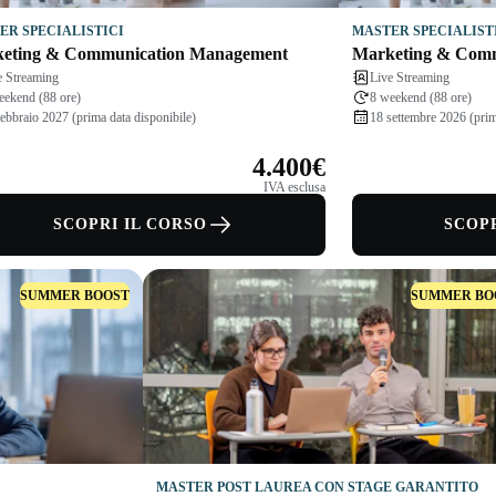
ER SPECIALISTICI
MASTER SPECIALIST
eting & Communication Management
Marketing & Com
e Streaming
Live Streaming
eekend (88 ore)
8 weekend (88 ore)
febbraio 2027 (prima data disponibile)
18 settembre 2026 (prim
4.400€
IVA esclusa
SCOPRI IL CORSO
SCOPR
SUMMER BOOST
SUMMER BO
MASTER POST LAUREA CON STAGE GARANTITO