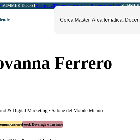
SUMMER BOOST
Sconti -20% per Executive e Professionisti
SUMMER 
ziende
ori
mministrazione, Finanza e
ESG, Sostenibilità, Energia e
ovanna Ferrero
ontrollo
Ambiente
eadership e Soft Skills
Fashion e Luxury
roject Management
Food, Beverage e Turismo
etail, Sales e Export
Arte, Cultura e Sport
anità e Pharma
Giornalismo
ubblica Amministrazione
Il Sole 24 ORE Professionale
and & Digital Marketing
·
Salone del Mobile Milano
Comunicazione
Food, Beverage e Turismo