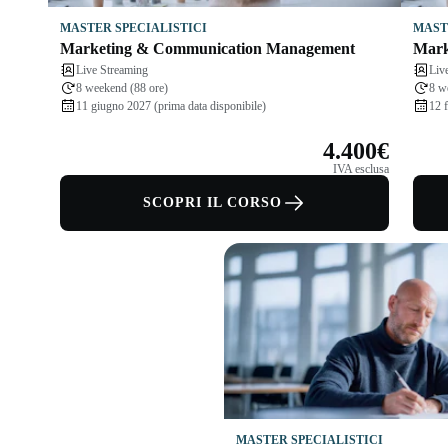
MASTER SPECIALISTICI
MAST
Marketing & Communication Management
Mark
Live Streaming
Liv
8 weekend (88 ore)
8 w
11 giugno 2027 (prima data disponibile)
12 
4.400€
IVA esclusa
SCOPRI IL CORSO
MASTER SPECIALISTICI