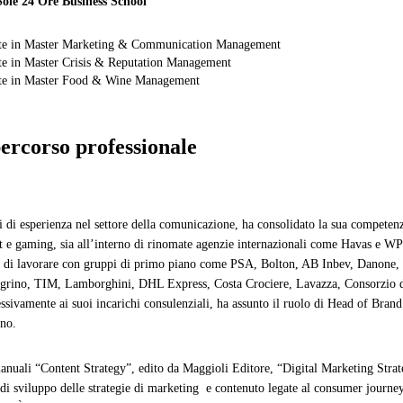
Sole 24 Ore Business School
te in Master Marketing & Communication Management
e in Master Crisis & Reputation Management
te in Master Food & Wine Management
percorso professionale
 di esperienza nel settore della comunicazione, ha consolidato la sua competenza
t e gaming, sia all’interno di rinomate agenzie internazionali come Havas e WP
à di lavorare con gruppi di primo piano come PSA, Bolton, AB Inbev, Danone,
grino, TIM, Lamborghini, DHL Express, Costa Crociere, Lavazza, Consorzio de
ssivamente ai suoi incarichi consulenziali, ha assunto il ruolo di Head of Bran
no.
anuali “Content Strategy”, edito da Maggioli Editore, “Digital Marketing Strate
i sviluppo delle strategie di marketing e contenuto legate al consumer journey 