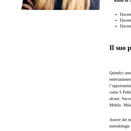
Ruoli in 
Docen
Docent
Docen
Il suo 
Quindici anni
entertainmen
l’opportunit
come S.Pelle
alcuni. Succe
Mobile. Mila
Autore dei m
metodologie d