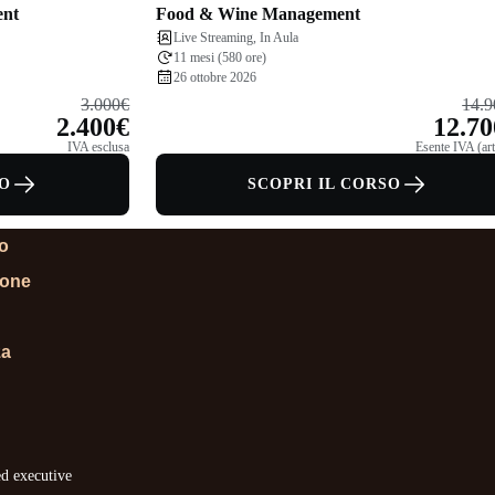
ent
Food & Wine Management
Live Streaming, In Aula
11 mesi (580 ore)
26 ottobre 2026
3.000€
14.9
2.400€
12.70
IVA esclusa
Esente IVA (art
SO
SCOPRI IL CORSO
lo
ione
za
ed executive