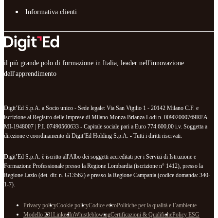
Informativa clienti
il più grande polo di formazione in Italia, leader nell'innovazione
dell'apprendimento
Digit’Ed S.p.A. a Socio unico - Sede legale: Via San Vigilio 1 - 20142 Milano C.F. e
iscrizione al Registro delle Imprese di Milano Monza Brianza Lodi n. 00902000769REA
MI-1948007 | P.I. 07490560633 - Capitale sociale pari a Euro 774.600,00 i.v. Soggetta a
direzione e coordinamento di Digit’Ed Holding S.p.A. - Tutti i diritti riservati.
Digit’Ed S.p.A. è iscritto all'Albo dei soggetti accreditati per i Servizi di Istruzione e
Formazione Professionale presso la Regione Lombardia (iscrizione n° 1412), presso la
Regione Lazio (det. dir. n. G13562) e presso la Regione Campania (codice domanda: 340-
1-7).
Privacy policy
Cookie policy
Codice etico
Politiche per la qualità e l’ambiente
Modello 231
LinkedIn
Whistleblowing
Certificazioni & Qualifiche
Policy ESG