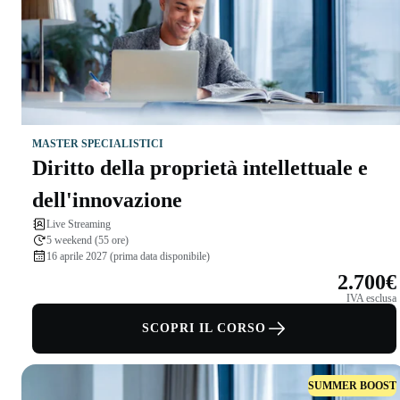
MASTER SPECIALISTICI
Diritto della proprietà intellettuale e
dell'innovazione
Live Streaming
5 weekend (55 ore)
16 aprile 2027 (prima data disponibile)
2.700€
IVA esclusa
SCOPRI IL CORSO
SUMMER BOOST