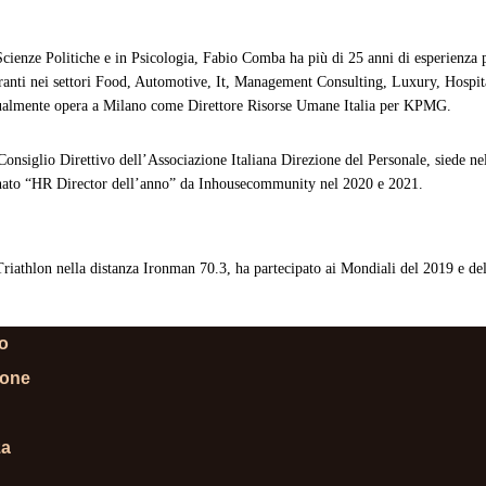
cienze Politiche e in Psicologia, Fabio Comba ha più di 25 anni di esperienza p
ranti nei settori Food, Automotive,
It
, Management Consulting,
Luxury
,
Hospit
ualmente opera a Milano come Direttore Risorse Umane Italia per KPMG.
Consiglio Direttivo dell’Associazione Italiana Direzione del Personale, siede nel
nato “HR Director dell’anno” da
Inhousecommunity
nel 2020 e 2021.
Triathlon nella distanza Ironman 70.3, ha partecipato ai Mondiali del 2019 e de
lo
ione
za