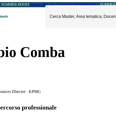
SUMMER BOOST
Sconti -20% per Executive e Professionisti
SUMMER 
ziende
ori
mministrazione, Finanza e
ESG, Sostenibilità, Energia e
bio Comba
ontrollo
Ambiente
eadership e Soft Skills
Fashion e Luxury
roject Management
Food, Beverage e Turismo
etail, Sales e Export
Arte, Cultura e Sport
anità e Pharma
Giornalismo
ubblica Amministrazione
Il Sole 24 ORE Professionale
urces Director
·
KPMG
percorso professionale