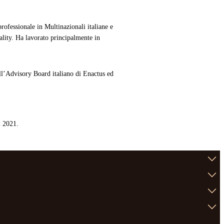
rofessionale in Multinazionali italiane e
ality
. Ha lavorato principalmente in
l’
Advisory
Board italiano di
Enactus
ed
l 2021.