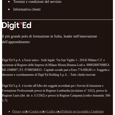
Termini e condizioni del servizio
Informativa clienti
il più grande polo di formazione in Italia, leader nell'innovazione
dell'apprendimento
Digit’Ed S.p.A. a Socio unico - Sede legale: Via San Vigilio 1 - 20142 Milano C.F. e
iscrizione al Registro delle Imprese di Milano Monza Brianza Lodi n. 00902000769REA
MI-1948007 | P.I. 07490560633 - Capitale sociale pari a Euro 774.600,00 i.v. Soggetta a
direzione e coordinamento di Digit’Ed Holding S.p.A. - Tutti i diritti riservati.
Digit’Ed S.p.A. è iscritto all'Albo dei soggetti accreditati per i Servizi di Istruzione e
Formazione Professionale presso la Regione Lombardia (iscrizione n° 1412), presso la
Regione Lazio (det. dir. n. G13562) e presso la Regione Campania (codice domanda: 340-
1-7).
Privacy policy
Cookie policy
Codice etico
Politiche per la qualità e l’ambiente