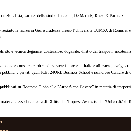
ernazionalista, partner dello studio Tupponi, De Marinis, Russo & Partners.
nseguito la laurea in Giurisprudenza presso l’Università LUMSA di Roma, si è 
e.
diritto e tecnica doganale, contenzioso doganale, diritto dei trasporti, incoterms,
sionista e consulente, oltre ad assistere imprese in Italia e all’estero, svolge at
i pubblici e privati quali ICE, 24ORE Business School e numerose Camere di C
 pubblicati su "Mercato Globale" e "Attività con l’estero" in materia di trasport
 materia presso la cattedra di Diritto dell’Impresa Avanzato dell’Università di 
lo