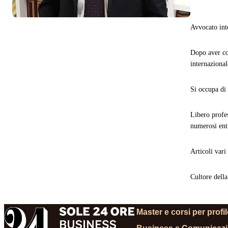
Avvocato int
Dopo aver co
internazional
Si occupa di 
Libero profes
numerosi ent
Articoli vari
Cultore della
Master e corsi per profi