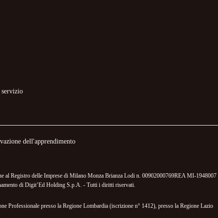
 servizio
novazione dell'apprendimento
izione al Registro delle Imprese di Milano Monza Brianza Lodi n. 00902000769REA MI-1948007 
mento di Digit’Ed Holding S.p.A. - Tutti i diritti riservati.
mazione Professionale presso la Regione Lombardia (iscrizione n° 1412), presso la Regione Lazio