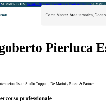
SUMMER BOOST
Sconti -20% per Executive e Professionisti
SUMMER 
ziende
ori
mministrazione, Finanza e
ESG, Sostenibilità, Energia e
goberto Pierluca E
ontrollo
Ambiente
eadership e Soft Skills
Fashion e Luxury
roject Management
Food, Beverage e Turismo
etail, Sales e Export
Arte, Cultura e Sport
anità e Pharma
Giornalismo
ubblica Amministrazione
Il Sole 24 ORE Professionale
ternazionalista
·
Studio Tupponi, De Marinis, Russo & Partners
percorso professionale