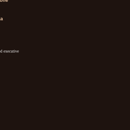
ione
za
ed executive