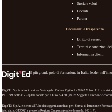
Storia e valori
Docenti
Partner
Documenti e trasparenza
Diritto di recesso
Termini e condizioni del
Informativa clienti
il più grande polo di formazione in Italia, leader nell'in
Digit’Ed S.p.A. a Socio unico - Sede legale: Via San Vigilio 1 - 20142 Milano C.F. e iscr
P.I. 07490560633 - Capitale sociale pari a Euro 774.600,00 i.v. Soggetta a direzione e coordina
Digit’Ed S.p.A. è iscritto all'Albo dei soggetti accreditati per i Servizi di Istruzione e For
(det. dir. n. G13562) e presso la Regione Campania (codice domanda: 340-1-7).