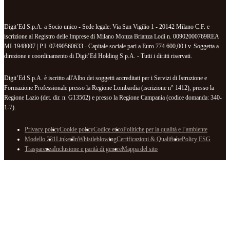
Digit’Ed S.p.A. a Socio unico - Sede legale: Via San Vigilio 1 - 20142 Milano C.F. e
iscrizione al Registro delle Imprese di Milano Monza Brianza Lodi n. 00902000769REA
MI-1948007 | P.I. 07490560633 - Capitale sociale pari a Euro 774.600,00 i.v. Soggetta a
direzione e coordinamento di Digit’Ed Holding S.p.A. - Tutti i diritti riservati.
Digit’Ed S.p.A. è iscritto all'Albo dei soggetti accreditati per i Servizi di Istruzione e
Formazione Professionale presso la Regione Lombardia (iscrizione n° 1412), presso la
Regione Lazio (det. dir. n. G13562) e presso la Regione Campania (codice domanda: 340-
1-7).
Privacy policy
Cookie policy
Codice etico
Politiche per la qualità e l’ambiente
Modello 231
LinkedIn
Whistleblowing
Certificazioni & Qualifiche
Policy ESG
Trasparenza
Inclusione e parità di genere
Mappa del sito