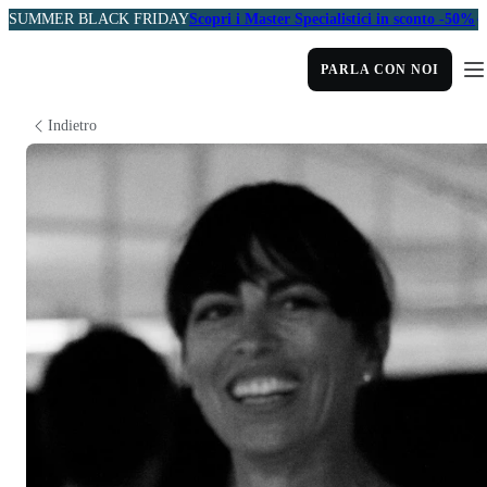
SUMMER BLACK FRIDAY
Scopri i Master Specialistici in sconto -50%
PARLA CON NOI
Indietro