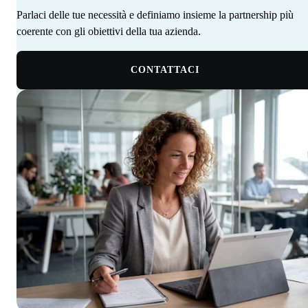
Parlaci delle tue necessità e definiamo insieme la partnership più
coerente con gli obiettivi della tua azienda. ‍ ‍‍ ‍​​​​‌ ‍ ​‍​‍‌‍ ‌ ​‍‌‍‍‌‌‍‌ ‌‍‍‌‌‍ ‍​‍​‍​ ‍‍​‍​‍‌‍‌​‌‍​‌‌ ‌​‌‍ ‌‍​ ‌‍ ‌‌ ​ ​‍ ‍‌‍​ ‌‍ ‌‍ ‌​‍​‍​‍ ​​‍​‍‌‍‍​‌ ​‍‌‍‌‌‌‍‌‍​‍​‍​ ‍‍​‍​‍‌‍‍​‌ ‌​‌ ‌​‌ ​​‌ ​ ​ ‍‍​‍ ​‍ ‌‍​ ‌‍ ‌‌ ​ ​‍ ‍‌‍‍‌‌‍ ‍‌ ‌​‌‍‌‌‌ ​‍‌‍ ‍‌‍​‌‌‍ ​​‍ ‍​ ​‍​ ‌​‌‍ ‌ ​‍‌‍‌‌‌‍​‍‌ ​ ​‍ ‍‌‍​ ‌‍ ‌‍ ‌​‍ ‌‍‌‌‌‍‌​‌‍‍‌‌ ‌​‌‍ ‌ ​‍​‍ ‌‍‍‌‌ ‌​‌‍‌‌‌‍ ‌‌‌ ‌ ‌​‌ ‍‌‌ ​​‌‍‌‌‌ ​ ​‍ ‌​​‍‌‍ ‍​ ​​​ ‌​‌‌‍​‌​ ​‌‌‍‍‌‌‍​‌‌​‌​ ‌‍‌‌​ ‌ ​ ‌ ‍‍‌ ‌‍‌‌​‌‌​ ‌‌‍‌‌​‌‍‌ ​‍‌‍ ‍‌​​‍‌ ‌ ​‍ ‌‍‍‌‌ ‌​‌‍‌‌‌‍ ‌‌ ​ ​‍ ‌​‍‍‌​ ‍‌ ‌ ‌‍‌‌‌​​‌​ ‌ ‌​‌​‌​​‌‌‌​ ​ ‌‌‌ ‌‌‌‍‍‍​ ​‍‌​‌ ‌‍ ‍‌ ​‍‌ ​‍‌ ‍‌‌‍​‌‌ ‌‍‌​ ‌‌‍‌ ​‍ ‌‍‌‌‌‍‌​‌‍‍‌‌ ‌​​‍​ ‌‍‌‍‌‍‍‌‌‍‌‌‌‍ ​‌‍‌​‌‌​​‌‍​‌‌ ‌​‌‍‍​​ ‌‌ ​ ‌ ‌‌‌‍​‍‌ ‌​‌‍‍‌‌ ‌​‌‍ ​‌‍‌‌​‍ ‍‌‍‍‌‌ ‌​​‍​‍‌
CONTATTACI